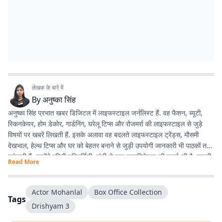
लेखक के बारे में
By
अनुष्का सिंह
अनुष्का सिंह प्रभात खबर डिजिटल में लाइफस्टाइल जर्नलिस्ट हैं. वह फैशन, ब्यूटी,
स्किनकेयर, होम डेकोर, गार्डनिंग, घरेलू टिप्स और रोजमर्रा की लाइफस्टाइल से जुड़े
विषयों पर खबरें लिखती हैं. इसके अलावा वह बदलते लाइफस्टाइल ट्रेंड्स, मौसमी
देखभाल, हेल्थ टिप्स और घर को बेहतर बनाने से जुड़ी उपयोगी जानकारी भी पाठकों तक
पहुंचाती हैं. उन्होंने एमिटी यूनिवर्सिटी, रांची से मास कम्युनिकेशन की पढ़ाई की है. उनकी
Read More
कोशिश रहती है कि पाठकों को आसान भाषा में सटीक, भरोसेमंद और उपयोगी जानकारी
मिले, जिसे वे अपनी रोजमर्रा की जिंदगी में आसानी से अपना सकें.
Actor Mohanlal
Box Office Collection
Tags
Drishyam 3