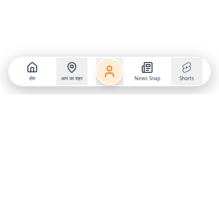
होम
आप का शहर
News Snap
Shorts
Follow us on
X
Download Mobile App