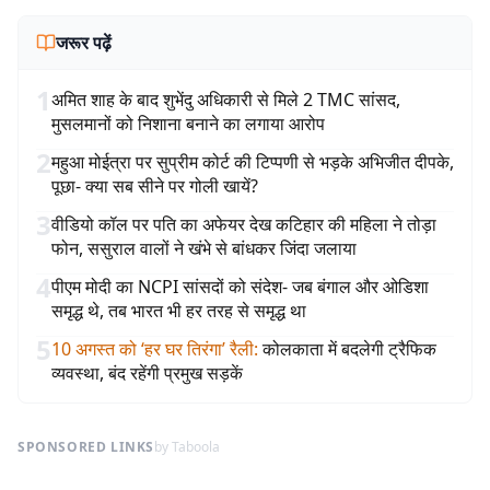
जरूर पढ़ें
1
अमित शाह के बाद शुभेंदु अधिकारी से मिले 2 TMC सांसद,
मुसलमानों को निशाना बनाने का लगाया आरोप
2
महुआ मोईत्रा पर सुप्रीम कोर्ट की टिप्पणी से भड़के अभिजीत दीपके,
पूछा- क्या सब सीने पर गोली खायें?
3
वीडियो कॉल पर पति का अफेयर देख कटिहार की महिला ने तोड़ा
फोन, ससुराल वालों ने खंभे से बांधकर जिंदा जलाया
4
पीएम मोदी का NCPI सांसदों को संदेश- जब बंगाल और ओडिशा
समृद्ध थे, तब भारत भी हर तरह से समृद्ध था
5
10 अगस्त को ‘हर घर तिरंगा’ रैली
:
कोलकाता में बदलेगी ट्रैफिक
व्यवस्था, बंद रहेंगी प्रमुख सड़कें
SPONSORED LINKS
by Taboola