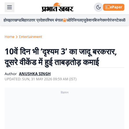
ePaper
होम
झारखण्ड
बिहार
उत्तर प्रदेश
पश्चिम बंगाल
ओरिजिनल
एजुकेशन
बिजनेस
मनोरंजन
टेक
ऑटो
Home
Entertainment
10वें दिन भी ‘दृश्यम 3’ का जादू बरकरार,
दूसरे वीकेंड में हुई ताबड़तोड़ कमाई
Author
ANUSHKA SINGH
UPDATED:
SUN, 31 MAY 2026 09:59 AM (IST)
विज्ञापन