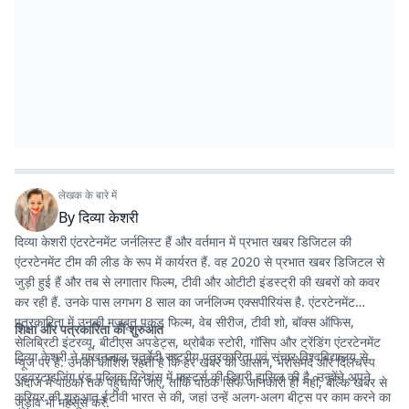
लेखक के बारे में
By
दिव्या केशरी
दिव्या केशरी एंटरटेनमेंट जर्नलिस्ट हैं और वर्तमान में प्रभात खबर डिजिटल की
एंटरटेनमेंट टीम की लीड के रूप में कार्यरत हैं. वह 2020 से प्रभात खबर डिजिटल से
जुड़ी हुई हैं और तब से लगातार फिल्म, टीवी और ओटीटी इंडस्ट्री की खबरों को कवर
कर रही हैं. उनके पास लगभग 8 साल का जर्नलिज्म एक्सपीरियंस है. एंटरटेनमेंट
पत्रकारिता में उनकी मजबूत पकड़ फिल्म, वेब सीरीज, टीवी शो, बॉक्स ऑफिस,
शिक्षा और पत्रकारिता की शुरुआत
सेलिब्रिटी इंटरव्यू, बीटीएस अपडेट्स, थ्रोबैक स्टोरी, गॉसिप और ट्रेंडिंग एंटरटेनमेंट
दिव्या केशरी ने माखनलाल चतुर्वेदी राष्ट्रीय पत्रकारिता एवं संचार विश्वविद्यालय से
न्यूज पर है. उनकी कोशिश रहती है कि हर खबर को आसान, भरोसेमंद और दिलचस्प
एडवरटाइजिंग एंड पब्लिक रिलेशंस में मास्टर्स की डिग्री हासिल की है. उन्होंने अपने
अंदाज में पाठकों तक पहुंचाया जाए, ताकि पाठक सिर्फ जानकारी ही नहीं, बल्कि खबर से
करियर की शुरुआत ईटीवी भारत से की, जहां उन्हें अलग-अलग बीट्स पर काम करने का
जुड़ाव भी महसूस करें.