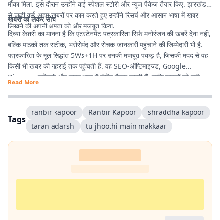
मौका मिला. इस दौरान उन्होंने कई स्पेशल स्टोरी और न्यूज पैकेज तैयार किए. झारखंड
से जुड़ी कई अहम खबरों पर काम करते हुए उन्होंने रिसर्च और आसान भाषा में खबर
खबरों को लेकर सोच
लिखने की अपनी क्षमता को और मजबूत किया.
दिव्या केशरी का मानना है कि एंटरटेनमेंट पत्रकारिता सिर्फ मनोरंजन की खबरें देना नहीं,
बल्कि पाठकों तक सटीक, भरोसेमंद और रोचक जानकारी पहुंचाने की जिम्मेदारी भी है.
पत्रकारिता के मूल सिद्धांत 5Ws+1H पर उनकी मजबूत पकड़ है, जिसकी मदद से वह
किसी भी खबर की गहराई तक पहुंचती हैं. वह SEO-ऑप्टिमाइज्ड, Google
Discover फ्रेंडली और सरल भाषा में कंटेंट तैयार करती हैं, ताकि पाठकों को सही
Read More
जानकारी आसानी से मिले और उनका पढ़ने का अनुभव बेहतर हो.
ranbir kapoor
Ranbir Kapoor‬
shraddha kapoor
Tags
taran adarsh
tu jhoothi main makkaar