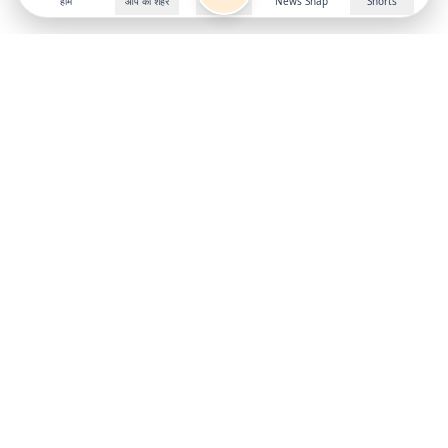
होम
आप का शहर
News Snap
Shorts
Follow us on
X
Download Mobile App
State
›
Jharkhand
›
Hindi News
Gumla News
Bihar News
Dumka News
Delhi News
Ranchi News
Odisha News
Bokaro News