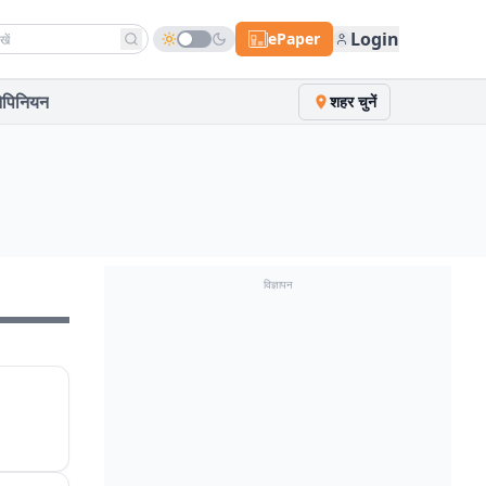
h news
Login
ePaper
पिनियन
शहर चुनें
विज्ञापन