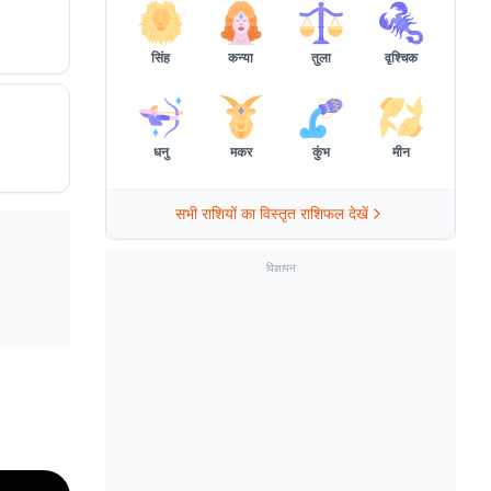
सिंह
कन्या
तुला
वृश्चिक
धनु
मकर
कुंभ
मीन
सभी राशियों का विस्तृत राशिफल देखें
विज्ञापन