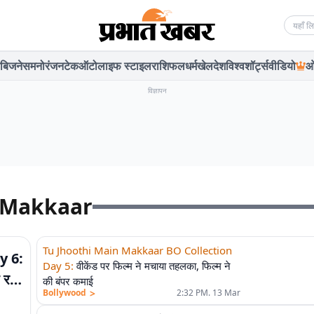
Searc
बिजनेस
मनोरंजन
टेक
ऑटो
लाइफ स्टाइल
राशिफल
धर्म
खेल
देश
विश्व
शॉर्ट्स
वीडियो
ओ
विज्ञापन
n Makkaar
Tu Jhoothi Main Makkaar BO Collection
y 6:
Day 5
:
वीकेंड पर फिल्म ने मचाया तहलका, फिल्म ने
 रहा
की बंपर कमाई
>
Bollywood
2:32 PM. 13 Mar