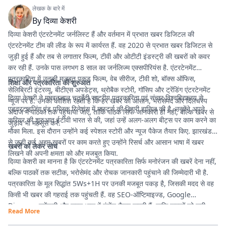
लेखक के बारे में
By
दिव्या केशरी
दिव्या केशरी एंटरटेनमेंट जर्नलिस्ट हैं और वर्तमान में प्रभात खबर डिजिटल की
एंटरटेनमेंट टीम की लीड के रूप में कार्यरत हैं. वह 2020 से प्रभात खबर डिजिटल से
जुड़ी हुई हैं और तब से लगातार फिल्म, टीवी और ओटीटी इंडस्ट्री की खबरों को कवर
कर रही हैं. उनके पास लगभग 8 साल का जर्नलिज्म एक्सपीरियंस है. एंटरटेनमेंट
पत्रकारिता में उनकी मजबूत पकड़ फिल्म, वेब सीरीज, टीवी शो, बॉक्स ऑफिस,
शिक्षा और पत्रकारिता की शुरुआत
सेलिब्रिटी इंटरव्यू, बीटीएस अपडेट्स, थ्रोबैक स्टोरी, गॉसिप और ट्रेंडिंग एंटरटेनमेंट
दिव्या केशरी ने माखनलाल चतुर्वेदी राष्ट्रीय पत्रकारिता एवं संचार विश्वविद्यालय से
न्यूज पर है. उनकी कोशिश रहती है कि हर खबर को आसान, भरोसेमंद और दिलचस्प
एडवरटाइजिंग एंड पब्लिक रिलेशंस में मास्टर्स की डिग्री हासिल की है. उन्होंने अपने
अंदाज में पाठकों तक पहुंचाया जाए, ताकि पाठक सिर्फ जानकारी ही नहीं, बल्कि खबर से
करियर की शुरुआत ईटीवी भारत से की, जहां उन्हें अलग-अलग बीट्स पर काम करने का
जुड़ाव भी महसूस करें.
मौका मिला. इस दौरान उन्होंने कई स्पेशल स्टोरी और न्यूज पैकेज तैयार किए. झारखंड
से जुड़ी कई अहम खबरों पर काम करते हुए उन्होंने रिसर्च और आसान भाषा में खबर
खबरों को लेकर सोच
लिखने की अपनी क्षमता को और मजबूत किया.
दिव्या केशरी का मानना है कि एंटरटेनमेंट पत्रकारिता सिर्फ मनोरंजन की खबरें देना नहीं,
बल्कि पाठकों तक सटीक, भरोसेमंद और रोचक जानकारी पहुंचाने की जिम्मेदारी भी है.
पत्रकारिता के मूल सिद्धांत 5Ws+1H पर उनकी मजबूत पकड़ है, जिसकी मदद से वह
किसी भी खबर की गहराई तक पहुंचती हैं. वह SEO-ऑप्टिमाइज्ड, Google
Discover फ्रेंडली और सरल भाषा में कंटेंट तैयार करती हैं, ताकि पाठकों को सही
Read More
जानकारी आसानी से मिले और उनका पढ़ने का अनुभव बेहतर हो.