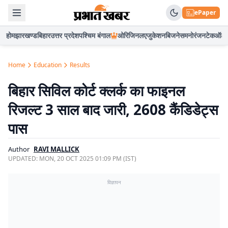
ePaper
होम
झारखण्ड
बिहार
उत्तर प्रदेश
पश्चिम बंगाल
ओरिजिनल
एजुकेशन
बिजनेस
मनोरंजन
टेक
ऑटो
Home
Education
Results
बिहार सिविल कोर्ट क्लर्क का फाइनल
रिजल्ट 3 साल बाद जारी, 2608 कैंडिडेट्स
पास
Author
RAVI MALLICK
UPDATED:
MON, 20 OCT 2025 01:09 PM (IST)
विज्ञापन