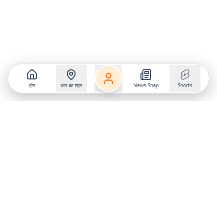
होम
आप का शहर
News Snap
Shorts
Follow us on
X
Download Mobile App