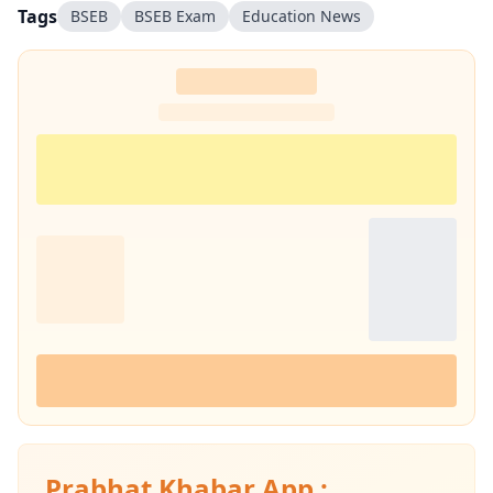
Tags
BSEB
BSEB Exam
Education News
Prabhat Khabar App :