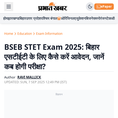
ePaper
होम
झारखण्ड
बिहार
उत्तर प्रदेश
पश्चिम बंगाल
ओरिजिनल
एजुकेशन
बिजनेस
मनोरंजन
टेक
ऑटो
Home
Education
Exam Information
BSEB STET Exam 2025: बिहार
एसटीईटी के लिए कैसे करें आवेदन, जानें
कब होगी परीक्षा?
Author
RAVI MALLICK
UPDATED:
SUN, 7 SEP 2025 12:49 PM (IST)
विज्ञापन