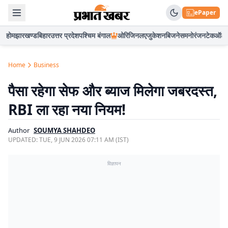
ePaper
होम
झारखण्ड
बिहार
उत्तर प्रदेश
पश्चिम बंगाल
ओरिजिनल
एजुकेशन
बिजनेस
मनोरंजन
टेक
ऑटो
Home
Business
पैसा रहेगा सेफ और ब्याज मिलेगा जबरदस्त,
RBI ला रहा नया नियम!
Author
SOUMYA SHAHDEO
UPDATED:
TUE, 9 JUN 2026 07:11 AM (IST)
विज्ञापन