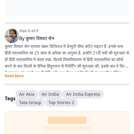
लेखक के बारे में
By
कुमार विश्वत सेन
कुमार विश्वत सेन प्रभात खबर डिजिटल में डेप्यूटी चीफ कंटेंट राइटर हैं. इनके पास
हिंदी पत्रकारिता का 25 साल से अधिक का अनुभव है. इन्होंने 21वीं सदी की शुरुआत से
ही हिंदी पत्रकारिता में कदम रखा. दिल्ली विश्वविद्यालय से हिंदी पत्रकारिता का कोर्स
करने के बाद दिल्ली के दैनिक हिंदुस्तान से रिपोर्टिंग की शुरुआत की. इसके बाद वे दिल्ली
में लगातार 12 सालों तक रिपोर्टिंग की. इस दौरान उन्होंने दिल्ली से प्रकाशित दैनिक
Read More
हिंदुस्तान दैनिक जागरण, देशबंधु जैसे प्रतिष्ठित अखबारों के साथ कई साप्ताहिक
अखबारों के लिए भी रिपोर्टिंग की. 2013 में वे प्रभात खबर आए. तब से वे प्रिंट मीडिया
के साथ फिलहाल पिछले 10 सालों से प्रभात खबर डिजिटल में अपनी सेवाएं दे रहे हैं.
Air Asia
Air India
Air India Express
Tags
इन्होंने अपने करियर के शुरुआती दिनों में ही राजस्थान में होने वाली हिंदी पत्रकारिता के
Tata Group
Top Stories 2
300 साल के इतिहास पर एक पुस्तक 'नित नए आयाम की खोज: राजस्थानी
पत्रकारिता' की रचना की. इनकी कई कहानियां देश के विभिन्न पत्र-पत्रिकाओं में
प्रकाशित हुई हैं.