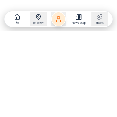
होम
आप का शहर
News Snap
Shorts
Follow us on
X
Download Mobile App
State
›
Jharkhand
›
Hindi News
Gumla News