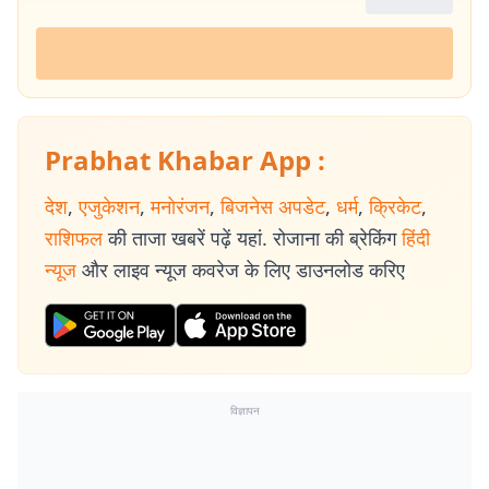
Prabhat Khabar App :
देश
,
एजुकेशन
,
मनोरंजन
,
बिजनेस अपडेट
,
धर्म
,
क्रिकेट
,
राशिफल
की ताजा खबरें पढ़ें यहां. रोजाना की ब्रेकिंग
हिंदी
न्यूज
और लाइव न्यूज कवरेज के लिए डाउनलोड करिए
विज्ञापन