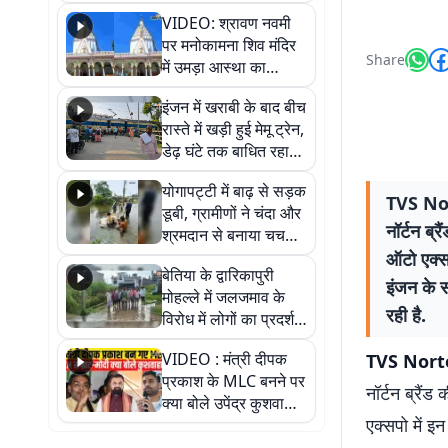
VIDEO: श्रावण नवमी
पर मनोकामना शिव मंदिर
Share
में उमड़ा आस्था का
सैलाब, हर-हर महादेव के
इंजन में खराबी के बाद बीच
जयघोष से गूंजा परिसर
रास्ते में खड़ी हुई मेमू ट्रेन,
डेढ़ घंटे तक बाधित रहा
आवागमन
योगापट्टी में बाढ़ से सड़क
TVS Nor
डूबी, ग्रामीणों ने चंदा और
नॉर्टन ब्
श्रमदान से बनाया चचरी
पुल
ऑटो एक्स
बेतिया के द्वारिकापुरी
इंजन के स
मोहल्ले में जलजमाव के
रही है.
विरोध में लोगों का प्रदर्शन,
स्थायी समाधान की मांग
VIDEO : मंत्री दीपक
TVS Nort
प्रकाश के MLC बनने पर
नॉर्टन ब्रैं
क्या बोले उपेंद्र कुशवाहा,
एक्सपो में 
सुनिए