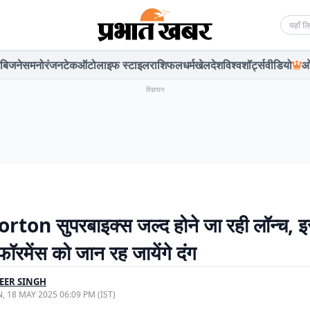
Searc
बिजनेस
मनोरंजन
टेक
ऑटो
लाइफ स्टाइल
राशिफल
धर्म
खेल
देश
विश्व
शॉर्ट्स
वीडियो
ओ
विज्ञापन
ton सुपरबाइक्स जल्द होने जा रही लॉन्च, 
ॉरमेंस को जान रह जायेंगे दंग
EER SINGH
, 18 MAY 2025 06:09 PM (IST)