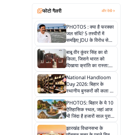
फोटो गैलरी
और देखें
PHOTOS : क्या है फरक्का
जल संधि? 5 तस्वीरों में
समझिए JDU के विरोध से
लेकर बिहार पर असर तक
बाबू वीर कुंवर सिंह का वो
पूरी कहानी
किला, जिसने भारत को
दिखाया क्रांति का रास्ता:
तस्वीरों में देखिए
National Handloom
Day 2026: बिहार के
स्थानीय बुनकरों की कला को
सलाम, तस्वीरों में देखें
PHOTOS: बिहार के ये 10
हस्तकरघा की समृद्ध परंपरा
ऐतिहासिक स्थल, जहां आज
भी जिंदा है हजारों साल पुराना
इतिहास, एक बार जरूर घूमिए
झारखंड विधानसभा के
मॉनसून सत्र के पहले दिन