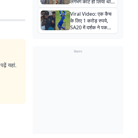
लगभग काट ही लिया था,
न्यूजीलैंड सीरीज से पहले
Viral Video: एक कैच
बाल-बाल बचे
के लिए 1 करोड़ रुपये,
SA20 में दर्शक ने पकड़ा
एक हाथ से गजब का कैच
विज्ञापन
ढ़ें यहां.