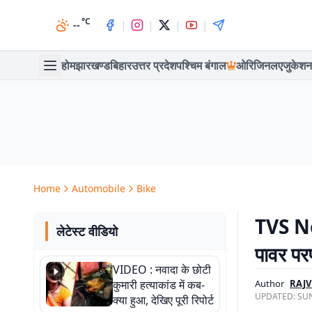
°C
|
|
|
|
--
होम
झारखण्ड
बिहार
उत्तर प्रदेश
पश्चिम बंगाल
ओरिजिनल
एजुकेशन
Home
Automobile
Bike
TVS Nor
लेटेस्ट वीडियो
पावर परफ
VIDEO : नवादा के छोटी
कुमारी हत्याकांड में कब-
Author
RAJV
UPDATED:
SUN
क्या हुआ, देखिए पूरी रिपोर्ट