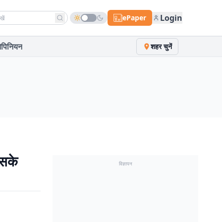
h news
Login
ePaper
पिनियन
शहर चुनें
इसके
विज्ञापन