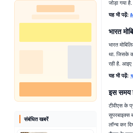
जोड़ा गया है
यह भी पढ़ें:
M
भारत मोब
भारत मोबिलिट
था. जिसके क
रही है. आइए 
यह भी पढ़ें:
भ
इस समय ह
टीवीएस के प
सुपरबाइक्स ब
संबंधित खबरें
लॉन्च कर दिय