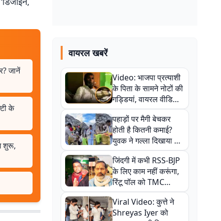
स ‘डिजाइन,
वायरल खबरें
 जानें
Video: भाजपा प्रत्याशी
के पिता के सामने नोटों की
गड्डियां, वायरल वीडियो
टी के
से राजनीति में उबाल,
पहाड़ों पर मैगी बेचकर
अजित महतो बोले- TMC
होती है कितनी कमाई?
की गंदी चाल
युवक ने गल्ला दिखाया तो
शुरू,
नौकरी वालों के खड़े हो गए
जिंदगी में कभी RSS-BJP
कान
के लिए काम नहीं करूंगा,
रिंटू पॉल को TMC
ऑफिस में ले जाकर पीटा,
Viral Video: कुत्ते ने
Video वायरल
Shreyas Iyer को