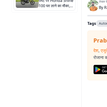
पेमेंट पर Honda Shine
लेखक के 
100 घर लाने का मौका,
By
R
जल्दी करें ऑफर कहीं छूट
न जाए
Tags
Auto
Prab
देश
,
एजु
रोजाना की