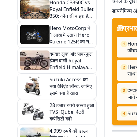
चैनल के द्वा
Honda CB350C vs
Royal Enfield Bullet
डायनैमिज्म औ
350: कौन सी बाइक है
ज्यादा दमदार? जानें
प्रभा
Hero MotoCorp ने
फीचर्स से लेकर कीमत
1 लाख में उतारा Hero
तक का फुल कंपैरिजन
Xtreme 125R का नया
Hond
1
वेरिएंट, सेफ्टी के साथ
फीचर
दमदार लुक और पावरफुल
स्टाइल भी
इंजन वाली Royal
Hero
Enfield Himalayan
2
साथ 
750 की टेस्टिंग शुरू,
Suzuki Access का
जानें कब होगी लॉन्च
नया वेरिएंट लॉन्च, जानिए
दमदा
3
इसमें क्या है खास
जानें
28 हजार रुपये सस्ता हुआ
TVS iQube, बैटरी
Suzuk
4
कैपेसिटी बढ़ी
4,999 रुपये की डाउन