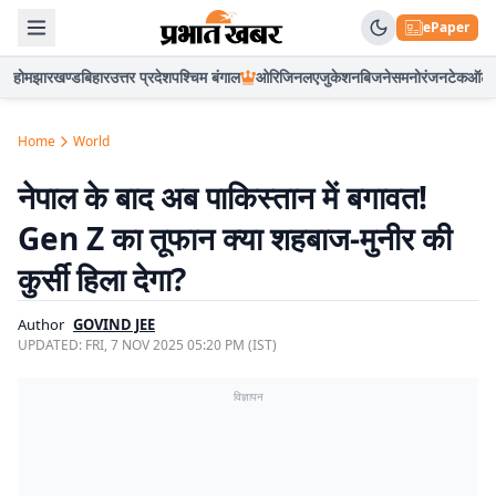
ePaper
होम
झारखण्ड
बिहार
उत्तर प्रदेश
पश्चिम बंगाल
ओरिजिनल
एजुकेशन
बिजनेस
मनोरंजन
टेक
ऑटो
Home
World
नेपाल के बाद अब पाकिस्तान में बगावत!
Gen Z का तूफान क्या शहबाज-मुनीर की
कुर्सी हिला देगा?
Author
GOVIND JEE
UPDATED:
FRI, 7 NOV 2025 05:20 PM (IST)
विज्ञापन