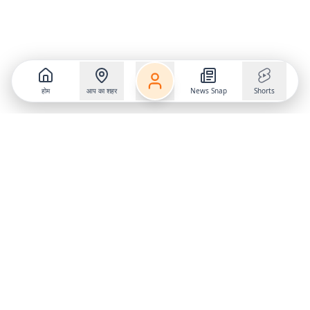
होम
आप का शहर
News Snap
Shorts
Follow us on
X
Download Mobile App