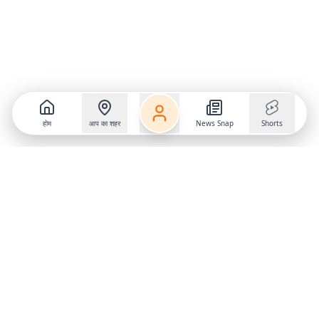
होम
आप का शहर
News Snap
Shorts
Follow us on
X
Download Mobile App