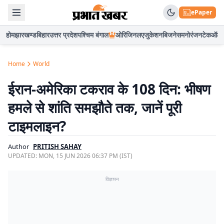
ePaper
होम
झारखण्ड
बिहार
उत्तर प्रदेश
पश्चिम बंगाल
ओरिजिनल
एजुकेशन
बिजनेस
मनोरंजन
टेक
ऑटो
Home
World
ईरान-अमेरिका टकराव के 108 दिन: भीषण
हमले से शांति समझौते तक, जानें पूरी
टाइमलाइन?
Author
PRITISH SAHAY
UPDATED:
MON, 15 JUN 2026 06:37 PM (IST)
विज्ञापन