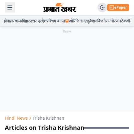
ePaper
होम
झारखण्ड
बिहार
उत्तर प्रदेश
पश्चिम बंगाल
ओरिजिनल
एजुकेशन
बिजनेस
मनोरंजन
टेक
ऑटो
विज्ञापन
Hindi News
Trisha Krishnan
Articles on Trisha Krishnan