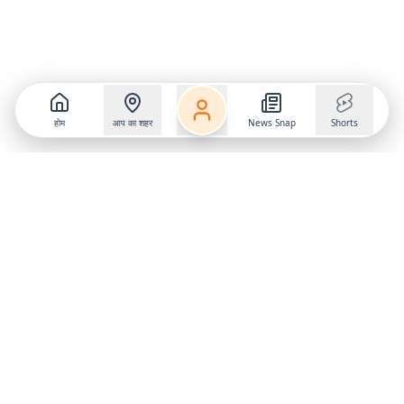
होम
आप का शहर
News Snap
Shorts
Follow us on
X
Download Mobile App