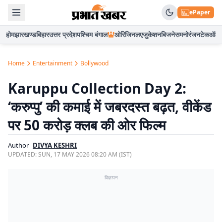
ePaper
होम
झारखण्ड
बिहार
उत्तर प्रदेश
पश्चिम बंगाल
ओरिजिनल
एजुकेशन
बिजनेस
मनोरंजन
टेक
ऑटो
Home
Entertainment
Bollywood
Karuppu Collection Day 2:
‘करुप्पु’ की कमाई में जबरदस्त बढ़त, वीकेंड
पर 50 करोड़ क्लब की ओर फिल्म
Author
DIVYA KESHRI
UPDATED:
SUN, 17 MAY 2026 08:20 AM (IST)
विज्ञापन