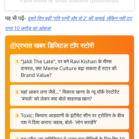
A post shared by Suriya Sivakumar (@actorsuriya)
यह भी पढ़ें-
दूसरे दिन बढ़ी ‘पति पत्नी और वो 2’ की कमाई, लेकिन नहीं टूट
पाया 10 करोड़ का आंकड़ा
प्रभात खबर डिजिटल टॉप स्टोरी
“Jaldi The Late”, पर बने Ravi Kishan के मीम्स
1
वायरल, क्या Meme Culture बढ़ा सकता है स्टार की
Brand Value?
यहां आकर लगा जैसे..." विकास खन्ना के न्यू यॉर्क रेस्टोरेंट
2
'बंगलो' को लेकर क्या बोले शाहरुख खान?
Toxic: कियारा आडवाणी के इंटीमेट सीन पर ट्रोलिंग के बीच
3
यश ने दिया करारा जवाब, बोले- ‘लोग सराहेंगे’