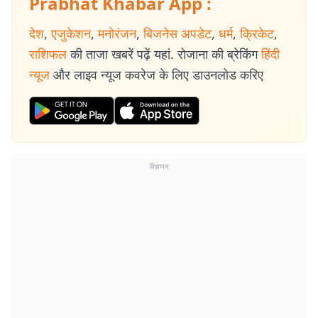
Prabhat Khabar App :
देश
,
एजुकेशन
,
मनोरंजन
,
बिजनेस अपडेट
,
धर्म
,
क्रिकेट
,
राशिफल
की ताजा खबरें पढ़ें यहां. रोजाना की ब्रेकिंग
हिंदी
न्यूज
और लाइव न्यूज कवरेज के लिए डाउनलोड करिए
विज्ञापन