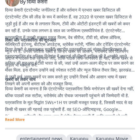
By
दिव्या केशरी
दिव्या केशरी एंटरटेनमेंट जर्नलिस्ट हैं और वर्तमान में प्रभात खबर डिजिटल की
एंटरटेनमेंट टीम की लीड के रूप में कार्यरत हैं. वह 2020 से प्रभात खबर डिजिटल से
जुड़ी हुई हैं और तब से लगातार फिल्म, टीवी और ओटीटी इंडस्ट्री की खबरों को कवर
कर रही हैं. उनके पास लगभग 8 साल का जर्नलिज्म एक्सपीरियंस है. एंटरटेनमेंट
पत्रकारिता में उनकी मजबूत पकड़ फिल्म, वेब सीरीज, टीवी शो, बॉक्स ऑफिस,
शिक्षा और पत्रकारिता की शुरुआत
सेलिब्रिटी इंटरव्यू, बीटीएस अपडेट्स, थ्रोबैक स्टोरी, गॉसिप और ट्रेंडिंग एंटरटेनमेंट
दिव्या केशरी ने माखनलाल चतुर्वेदी राष्ट्रीय पत्रकारिता एवं संचार विश्वविद्यालय से
न्यूज पर है. उनकी कोशिश रहती है कि हर खबर को आसान, भरोसेमंद और दिलचस्प
एडवरटाइजिंग एंड पब्लिक रिलेशंस में मास्टर्स की डिग्री हासिल की है. उन्होंने अपने
अंदाज में पाठकों तक पहुंचाया जाए, ताकि पाठक सिर्फ जानकारी ही नहीं, बल्कि खबर से
करियर की शुरुआत ईटीवी भारत से की, जहां उन्हें अलग-अलग बीट्स पर काम करने का
जुड़ाव भी महसूस करें.
मौका मिला. इस दौरान उन्होंने कई स्पेशल स्टोरी और न्यूज पैकेज तैयार किए. झारखंड
से जुड़ी कई अहम खबरों पर काम करते हुए उन्होंने रिसर्च और आसान भाषा में खबर
खबरों को लेकर सोच
लिखने की अपनी क्षमता को और मजबूत किया.
दिव्या केशरी का मानना है कि एंटरटेनमेंट पत्रकारिता सिर्फ मनोरंजन की खबरें देना नहीं,
बल्कि पाठकों तक सटीक, भरोसेमंद और रोचक जानकारी पहुंचाने की जिम्मेदारी भी है.
पत्रकारिता के मूल सिद्धांत 5Ws+1H पर उनकी मजबूत पकड़ है, जिसकी मदद से वह
किसी भी खबर की गहराई तक पहुंचती हैं. वह SEO-ऑप्टिमाइज्ड, Google
Discover फ्रेंडली और सरल भाषा में कंटेंट तैयार करती हैं, ताकि पाठकों को सही
Read More
जानकारी आसानी से मिले और उनका पढ़ने का अनुभव बेहतर हो.
entertainemnt news
Karuppu
Karuppu Movie