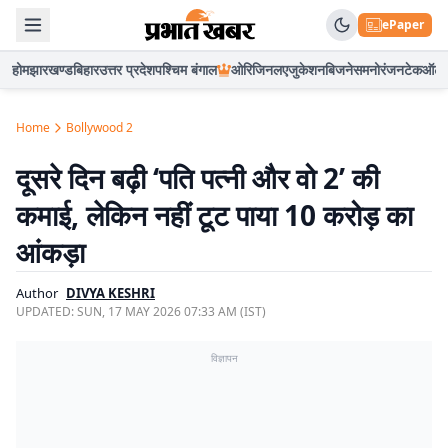
ePaper
होम
झारखण्ड
बिहार
उत्तर प्रदेश
पश्चिम बंगाल
ओरिजिनल
एजुकेशन
बिजनेस
मनोरंजन
टेक
ऑटो
Home
Bollywood 2
दूसरे दिन बढ़ी ‘पति पत्नी और वो 2’ की
कमाई, लेकिन नहीं टूट पाया 10 करोड़ का
आंकड़ा
Author
DIVYA KESHRI
UPDATED:
SUN, 17 MAY 2026 07:33 AM (IST)
विज्ञापन