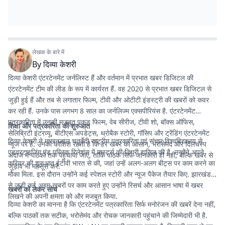
लेखक के बारे में
By
दिव्या केशरी
दिव्या केशरी एंटरटेनमेंट जर्नलिस्ट हैं और वर्तमान में प्रभात खबर डिजिटल की
एंटरटेनमेंट टीम की लीड के रूप में कार्यरत हैं. वह 2020 से प्रभात खबर डिजिटल से
जुड़ी हुई हैं और तब से लगातार फिल्म, टीवी और ओटीटी इंडस्ट्री की खबरों को कवर
कर रही हैं. उनके पास लगभग 8 साल का जर्नलिज्म एक्सपीरियंस है. एंटरटेनमेंट
पत्रकारिता में उनकी मजबूत पकड़ फिल्म, वेब सीरीज, टीवी शो, बॉक्स ऑफिस,
शिक्षा और पत्रकारिता की शुरुआत
सेलिब्रिटी इंटरव्यू, बीटीएस अपडेट्स, थ्रोबैक स्टोरी, गॉसिप और ट्रेंडिंग एंटरटेनमेंट
दिव्या केशरी ने माखनलाल चतुर्वेदी राष्ट्रीय पत्रकारिता एवं संचार विश्वविद्यालय से
न्यूज पर है. उनकी कोशिश रहती है कि हर खबर को आसान, भरोसेमंद और दिलचस्प
एडवरटाइजिंग एंड पब्लिक रिलेशंस में मास्टर्स की डिग्री हासिल की है. उन्होंने अपने
अंदाज में पाठकों तक पहुंचाया जाए, ताकि पाठक सिर्फ जानकारी ही नहीं, बल्कि खबर से
करियर की शुरुआत ईटीवी भारत से की, जहां उन्हें अलग-अलग बीट्स पर काम करने का
जुड़ाव भी महसूस करें.
मौका मिला. इस दौरान उन्होंने कई स्पेशल स्टोरी और न्यूज पैकेज तैयार किए. झारखंड
से जुड़ी कई अहम खबरों पर काम करते हुए उन्होंने रिसर्च और आसान भाषा में खबर
खबरों को लेकर सोच
लिखने की अपनी क्षमता को और मजबूत किया.
दिव्या केशरी का मानना है कि एंटरटेनमेंट पत्रकारिता सिर्फ मनोरंजन की खबरें देना नहीं,
बल्कि पाठकों तक सटीक, भरोसेमंद और रोचक जानकारी पहुंचाने की जिम्मेदारी भी है.