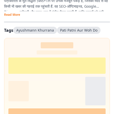
पत्रकारिता के मूल सिद्धांत 5Ws+1H पर उनकी मजबूत पकड़ है, जिसकी मदद से वह
किसी भी खबर की गहराई तक पहुंचती हैं. वह SEO-ऑप्टिमाइज्ड, Google
Discover फ्रेंडली और सरल भाषा में कंटेंट तैयार करती हैं, ताकि पाठकों को सही
Read More
जानकारी आसानी से मिले और उनका पढ़ने का अनुभव बेहतर हो.
Tags
Ayushmann Khurrana
Pati Patni Aur Woh Do