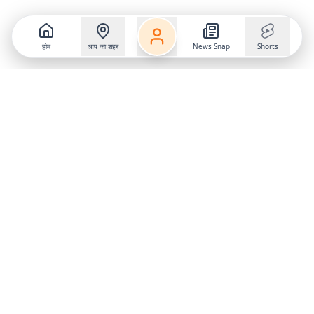
होम
आप का शहर
News Snap
Shorts
Follow us on
X
Download Mobile App
State
›
Jharkhand
›
Hindi News
Gumla News
Bihar News
Dumka News