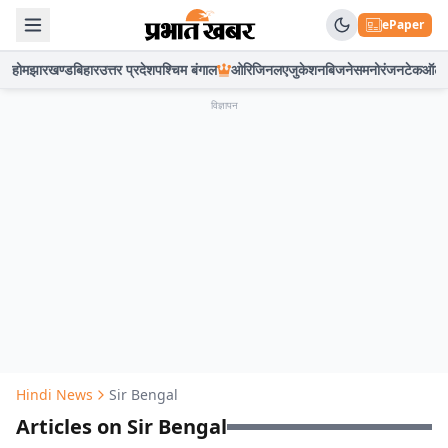
ePaper
होम
झारखण्ड
बिहार
उत्तर प्रदेश
पश्चिम बंगाल
ओरिजिनल
एजुकेशन
बिजनेस
मनोरंजन
टेक
ऑटो
विज्ञापन
Hindi News
Sir Bengal
Articles on Sir Bengal