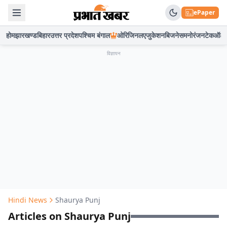
ePaper
होम
झारखण्ड
बिहार
उत्तर प्रदेश
पश्चिम बंगाल
ओरिजिनल
एजुकेशन
बिजनेस
मनोरंजन
टेक
ऑटो
विज्ञापन
Hindi News
Shaurya Punj
Articles on Shaurya Punj