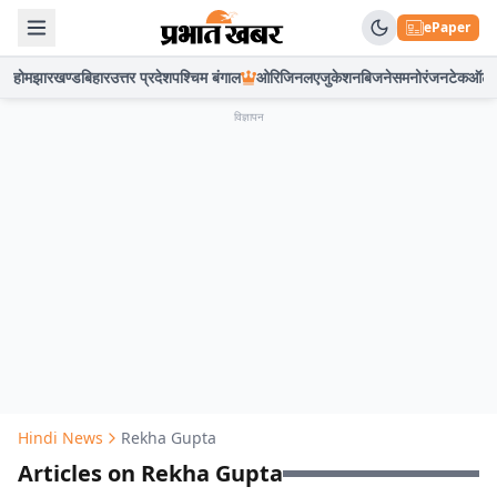
ePaper
होम
झारखण्ड
बिहार
उत्तर प्रदेश
पश्चिम बंगाल
ओरिजिनल
एजुकेशन
बिजनेस
मनोरंजन
टेक
ऑटो
विज्ञापन
Hindi News
Rekha Gupta
Articles on Rekha Gupta