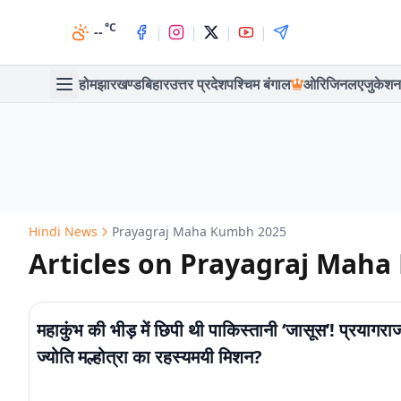
°C
|
|
|
|
--
होम
झारखण्ड
बिहार
उत्तर प्रदेश
पश्चिम बंगाल
ओरिजिनल
एजुकेशन
Hindi News
Prayagraj Maha Kumbh 2025
Articles on Prayagraj Mah
महाकुंभ की भीड़ में छिपी थी पाकिस्तानी ‘जासूस’! प्रयागराज 
ज्योति मल्होत्रा का रहस्यमयी मिशन?