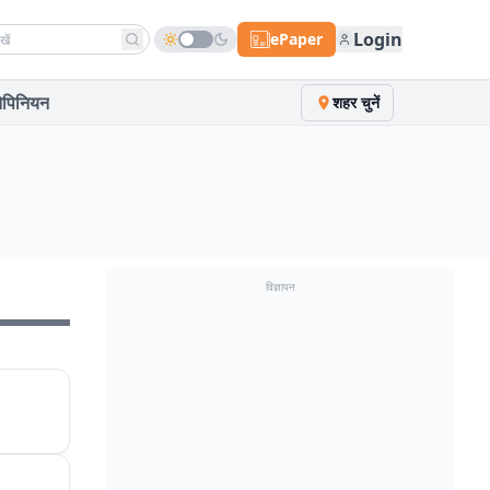
h news
Login
ePaper
पिनियन
शहर चुनें
विज्ञापन