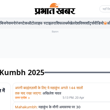
Searc
बिजनेस
मनोरंजन
टेक
ऑटो
लाइफ स्टाइल
राशिफल
धर्म
खेल
देश
विश्व
शॉर्ट्स
वीडियो
ओ
विज्ञापन
a Kumbh 2025
अपनी बदइंतज़ामी के लिए ये महाकुंभ अगले 144 सालों
में
तक याद रखा जाएगा
:
अखिलेश यादव
>
उत्तर प्रदेश
5:13 PM. 20 Apr
Mahakumbh
:
महाकुंभ के मौनी अमावस्या पर 30