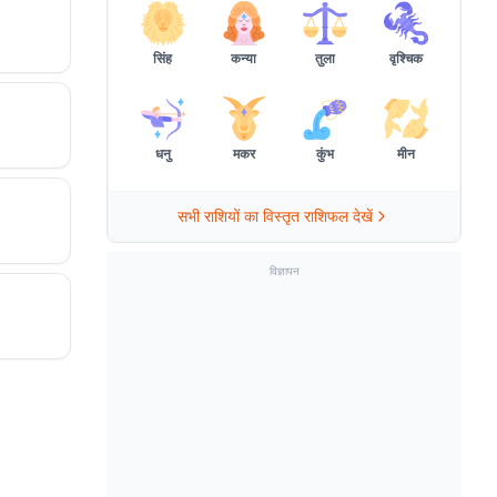
सिंह
कन्या
तुला
वृश्चिक
धनु
मकर
कुंभ
मीन
सभी राशियों का विस्तृत राशिफल देखें
विज्ञापन