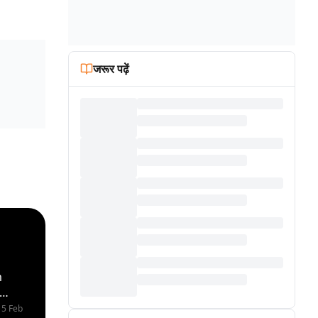
जरूर पढ़ें
m
स्था
15 Feb