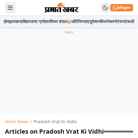
ePaper
होम
झारखण्ड
बिहार
उत्तर प्रदेश
पश्चिम बंगाल
ओरिजिनल
एजुकेशन
बिजनेस
मनोरंजन
टेक
ऑटो
विज्ञापन
Hindi News
Pradosh Vrat Ki Vidhi
Articles on Pradosh Vrat Ki Vidhi