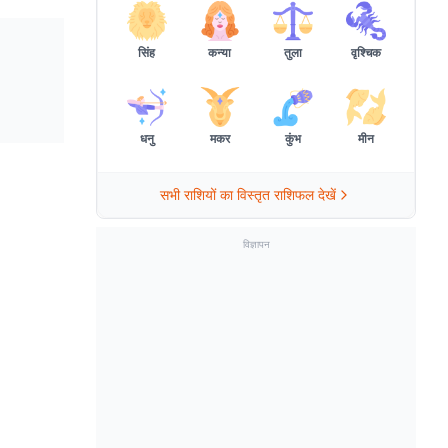
सिंह
कन्या
तुला
वृश्चिक
धनु
मकर
कुंभ
मीन
सभी राशियों का विस्तृत राशिफल देखें
विज्ञापन