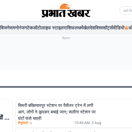
Searc
बिजनेस
मनोरंजन
टेक
ऑटो
लाइफ स्टाइल
राशिफल
धर्म
खेल
देश
विश्व
शॉर्ट्स
वीडियो
ओ
विज्ञापन
सिमरी बख्तियारपुर स्टेशन पर पैसेंजर ट्रेन में लगी
आग, लोगों ने कूदकर बचाई जान; सलौना स्टेशन पर
यों की
घंटों फंसे यात्री
>
बेगूसराय
10:49 AM. 3 Aug