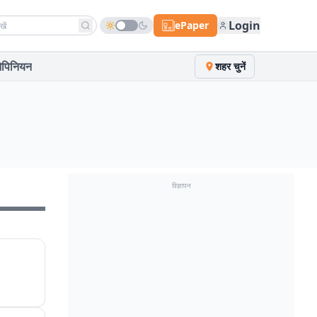
h news
Login
ePaper
पिनियन
शहर चुनें
विज्ञापन