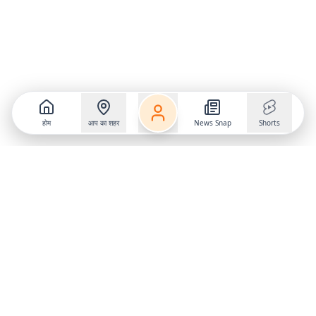
होम
आप का शहर
News Snap
Shorts
Follow us on
X
Download Mobile App