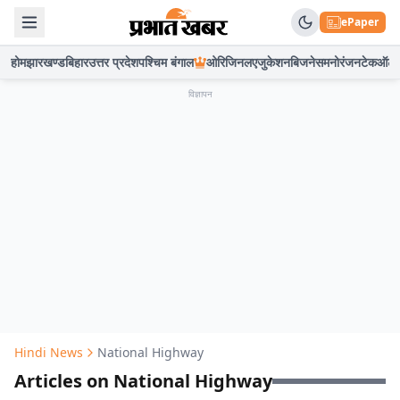
ePaper
होम
झारखण्ड
बिहार
उत्तर प्रदेश
पश्चिम बंगाल
ओरिजिनल
एजुकेशन
बिजनेस
मनोरंजन
टेक
ऑटो
विज्ञापन
Hindi News
National Highway
Articles on National Highway