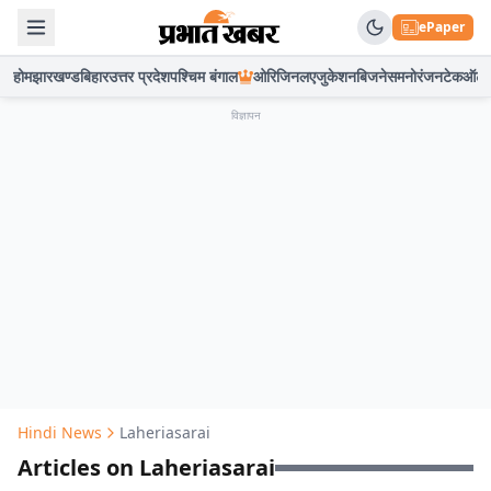
ePaper
होम
झारखण्ड
बिहार
उत्तर प्रदेश
पश्चिम बंगाल
ओरिजिनल
एजुकेशन
बिजनेस
मनोरंजन
टेक
ऑटो
विज्ञापन
Hindi News
Laheriasarai
Articles on Laheriasarai