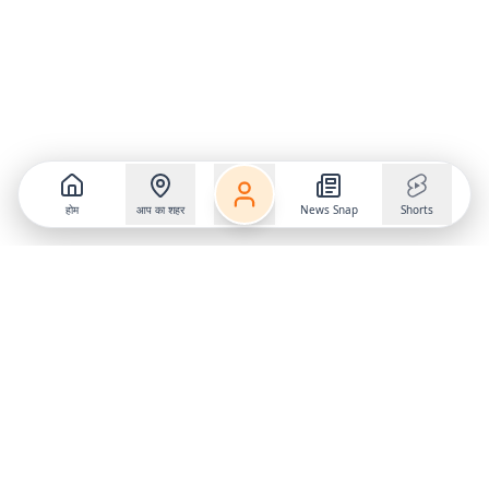
होम
आप का शहर
News Snap
Shorts
Follow us on
X
Download Mobile App