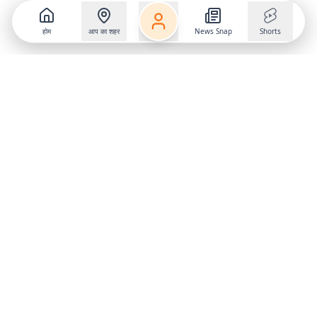
होम
आप का शहर
News Snap
Shorts
Follow us on
X
Download Mobile App
State
›
Jharkhand
›
Hindi News
Gumla News
Bihar News
Dumka News
Delhi News
Ranchi News