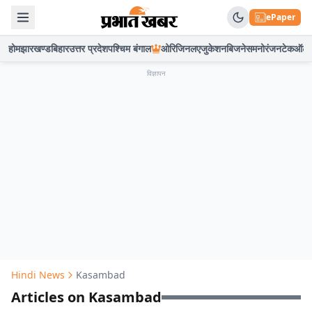
ePaper
होम
झारखण्ड
बिहार
उत्तर प्रदेश
पश्चिम बंगाल
ओरिजिनल
एजुकेशन
बिजनेस
मनोरंजन
टेक
ऑटो
विज्ञापन
Hindi News
Kasambad
Articles on Kasambad