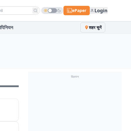
h news
Login
ePaper
पिनियन
शहर चुनें
विज्ञापन