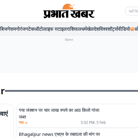
Searc
बिजनेस
मनोरंजन
टेक
ऑटो
लाइफ स्टाइल
राशिफल
धर्म
खेल
देश
विश्व
शॉर्ट्स
वीडियो
ओ
विज्ञापन
r
गया जंक्शन पर चार लाख रुपये का आठ किलो गांजा
वाएं
जब्त
>
गया
5:32 PM. 5 Feb
Bhagalpur news एचएम के तबादला की मांग पर