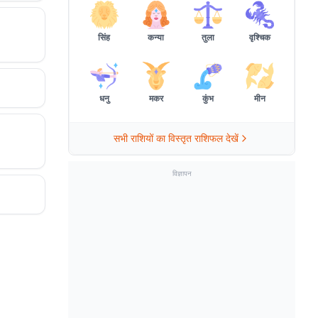
सिंह
कन्या
तुला
वृश्चिक
धनु
मकर
कुंभ
मीन
सभी राशियों का विस्तृत राशिफल देखें
विज्ञापन