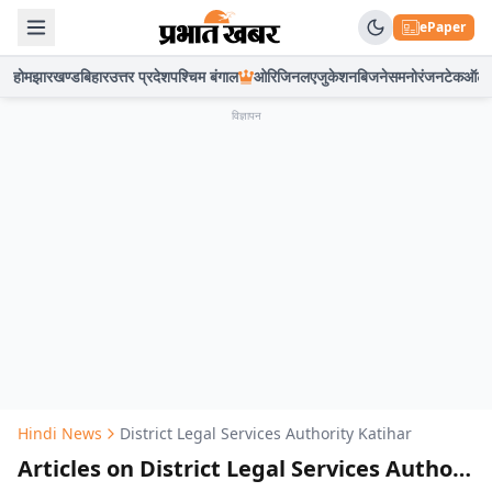
ePaper
होम
झारखण्ड
बिहार
उत्तर प्रदेश
पश्चिम बंगाल
ओरिजिनल
एजुकेशन
बिजनेस
मनोरंजन
टेक
ऑटो
विज्ञापन
Hindi News
District Legal Services Authority Katihar
Articles on District Legal Services Authority Katihar