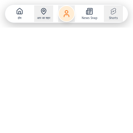
होम
आप का शहर
News Snap
Shorts
Follow us on
X
Download Mobile App
State
›
Jharkhand
›
Hindi News
Gumla News
Bihar News
Dumka News