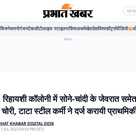
Searc
बिजनेस
मनोरंजन
टेक
ऑटो
लाइफ स्टाइल
राशिफल
धर्म
खेल
देश
विश्व
शॉर्ट्स
वीडियो
ओ
विज्ञापन
 रिहायशी कॉलोनी में सोने-चांदी के जेवरात समे
ोरी, टाटा स्टील कर्मी ने दर्ज करायी प्राथमिक
HAT KHABAR DIGITAL DESK
, 7 JUL 2023 04:50 PM (IST)