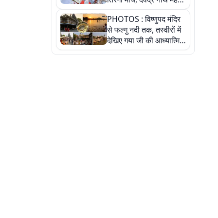
ने किया जल ग्रहण, देखें
PHOTOS : विष्णुपद मंदिर
तस्वीरें
से फल्गु नदी तक, तस्वीरों में
देखिए गया जी की आध्यात्मिक
पहचान