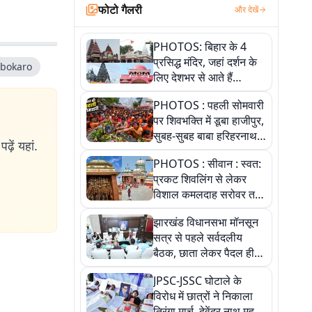
फोटो गैलरी
और देखें
PHOTOS: बिहार के 4
प्रसिद्ध मंदिर, जहां दर्शन के
 bokaro
लिए देशभर से आते हैं
श्रद्धालु, जानिए इनकी
PHOTOS : पहली सोमवारी
खासियत
पर शिवभक्ति में डूबा हाजीपुर,
सुबह-सुबह बाबा हरिहरनाथ
ढ़ें यहां.
मंदिर पहुंचे तेजस्वी, 10
PHOTOS : सीवान : स्वत:
तस्वीरों में देखें नजारा
प्रकट शिवलिंग से लेकर
विशाल कमलदाह सरोवर तक,
10 तस्वीरों में देखें ऐतिहासिक
झारखंड विधानसभा मॉनसून
महेंद्रनाथ मंदिर और घंटाघर
सत्र से पहले सर्वदलीय
की गाथा
बैठक, छाता लेकर पैदल ही
सत्ता पक्ष की मीटिंग में पहुंचे
JPSC-JSSC घोटाले के
सीएम, देखें तस्वीरें
विरोध में छात्रों ने निकाला
तिरंगा मार्च, देवेंद्र नाथ महतो