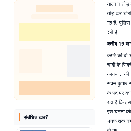
ताला न तोड़ 
तोड़ कर चोरों
गई है. पुलि
रही है.
करीब 19 ला
कमरे की दो अ
चांदी के सि
कागजात की च
सपन कुमार से
के पद पर कार
रहा है कि इस
इस घटना को अ
संबंधित खबरें
भनक तक नहीं
हो गए.