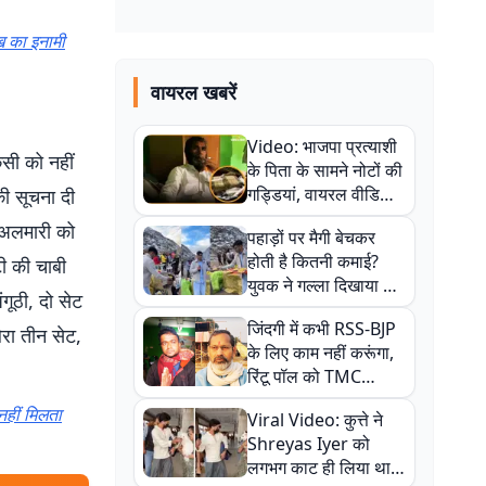
ख का इनामी
वायरल खबरें
Video: भाजपा प्रत्याशी
सी को नहीं
के पिता के सामने नोटों की
गड्डियां, वायरल वीडियो
की सूचना दी
से राजनीति में उबाल,
ं अलमारी को
पहाड़ों पर मैगी बेचकर
अजित महतो बोले- TMC
होती है कितनी कमाई?
ी की चाबी
की गंदी चाल
युवक ने गल्ला दिखाया तो
ंगूठी, दो सेट
नौकरी वालों के खड़े हो गए
जिंदगी में कभी RSS-BJP
कान
ेरा तीन सेट,
के लिए काम नहीं करूंगा,
रिंटू पॉल को TMC
ऑफिस में ले जाकर पीटा,
नहीं मिलता
Viral Video: कुत्ते ने
Video वायरल
Shreyas Iyer को
लगभग काट ही लिया था,