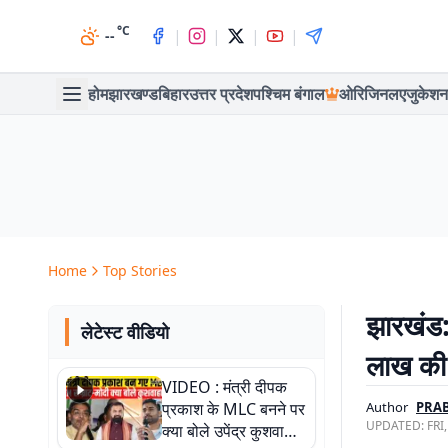
°C
|
|
|
|
--
होम
झारखण्ड
बिहार
उत्तर प्रदेश
पश्चिम बंगाल
ओरिजिनल
एजुकेशन
Home
Top Stories
झारखंड:
लेटेस्ट वीडियो
लाख की च
VIDEO : मंत्री दीपक
प्रकाश के MLC बनने पर
Author
PRAB
UPDATED:
FRI
क्या बोले उपेंद्र कुशवाहा,