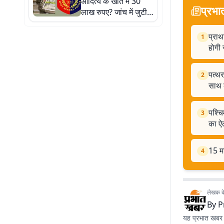
आदित्य के खाते में 30
प्रभा
लाख रुपए? जांच में जुटी
एसटीएफ
प्राथ
1
होगी 
पत्थर
2
साथ 
पश्चि
3
का ऐ
15 मह
4
लेखक के 
By
P
यह प्रभात खबर क