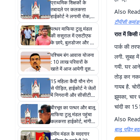
प्राथमिक शिक्षकों के
तबादले पर कलकत्ता
Also Rea
हाईकोर्ट ने लगायी रोक,
टीपीसी कमांडर
जानें नयी एसओपी पर कब
पत्थर माफिया टुलू मंडल
होगी सुनवाई
रात में किस
की ससुराल में एसटीएफ
के छापे, बुलडोजर और बम
पार्क की तर
निरोधक दस्ते के साथ की
पश्चिम बंग आवास योजना
खुदाई
लगी. सुबह मे
: 10 लाख परिवारों के
गयी. घर आने
खाते में आज आयेगी दूसरी
किस्त, शुभेंदु अधिकारी का
तोड़ कर नकदी
15 महिला कैदी यौन रोग
ऐलान
गायब है. चोर
से पीड़ित, हाईकोर्ट ने जेलों
में निगरानी और सीसीटीवी
झुमका, चार स
पर मांगी रिपोर्ट
चांदी का 15 
बीरभूम का पत्थर और बालू
माफिया टुलू मंडल पहुंचा
Also Rea
कलकत्ता हाईकोर्ट, मांगी
सुरक्षा
बालू, पढ़िए ब
हमीम मंडल के मददगार