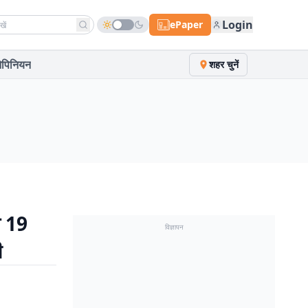
h news
Login
ePaper
पिनियन
शहर चुनें
त 19
विज्ञापन
ी