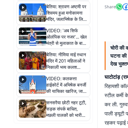
सुनिए
बेतिया: श्रावण अष्टमी पर
Share
शिवमय हुआ मनोकामना
मंदिर, जलाभिषेक के लिए
लगी लंबी कतारें
VIDEO: 'अब सिर्फ
ओलंपिक पर नजर'... खेल
मंत्री से मुलाकात के बाद
चोरी की व
जैसमीन लंबोरिया का बड़ा
बेतिया: नीमिया माई स्थान
घटना की भ
बयान
मंदिर में 201 महिलाओं ने
देख भुक्त
निकाली भव्य कलश
शोभायात्रा, शिवलिंग
घाटोटांड़ (रा
VIDEO: कलकत्ता
प्राण-प्रतिष्ठा महोत्सव
हाईकोर्ट में अभिषेक बनर्जी
रिहायशी कॉलो
शुरू
की याचिका खारिज, जानें
स्टील कर्मी 
क्या है पूरा मामला
सनसरैया छोटी नहर टूटी,
कर ली. गुरुव
सड़क संपर्क बाधित,
पाली ड्यूटी प
मछली पालकों को भारी
नुकसान
रहकर पढ़ाई कर