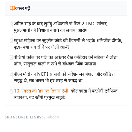
जरूर पढ़ें
1
अमित शाह के बाद शुभेंदु अधिकारी से मिले 2 TMC सांसद,
मुसलमानों को निशाना बनाने का लगाया आरोप
2
महुआ मोईत्रा पर सुप्रीम कोर्ट की टिप्पणी से भड़के अभिजीत दीपके,
पूछा- क्या सब सीने पर गोली खायें?
3
वीडियो कॉल पर पति का अफेयर देख कटिहार की महिला ने तोड़ा
फोन, ससुराल वालों ने खंभे से बांधकर जिंदा जलाया
4
पीएम मोदी का NCPI सांसदों को संदेश- जब बंगाल और ओडिशा
समृद्ध थे, तब भारत भी हर तरह से समृद्ध था
5
10 अगस्त को ‘हर घर तिरंगा’ रैली
:
कोलकाता में बदलेगी ट्रैफिक
व्यवस्था, बंद रहेंगी प्रमुख सड़कें
SPONSORED LINKS
by Taboola