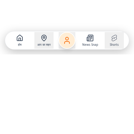
होम
आप का शहर
News Snap
Shorts
Follow us on
X
Download Mobile App