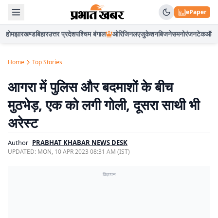
ePaper
होम
झारखण्ड
बिहार
उत्तर प्रदेश
पश्चिम बंगाल
ओरिजिनल
एजुकेशन
बिजनेस
मनोरंजन
टेक
ऑटो
Home
Top Stories
आगरा में पुलिस और बदमाशों के बीच
मुठभेड़, एक को लगी गोली, दूसरा साथी भी
अरेस्ट
Author
PRABHAT KHABAR NEWS DESK
UPDATED:
MON, 10 APR 2023 08:31 AM (IST)
विज्ञापन