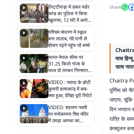
हुआ भव्य श्रृंगार
लिट्टीपाड़ा में डबल मर्डर
Share
कांड का पुलिस ने किया
खुलासा, 12 घंटे में आरोपी
गिरफ्तार
पश्चिम चंपारण में स्कूल
बना तालाब, गंदे पानी से
होकर पढ़ने पहुंच रहे बच्चे
Chaitra 
भारत-नेपाल सीमा पर
मास हिन्द
31.25 किलो गांजा के
सत्य नारा
साथ दो तस्कर गिरफ्तार,
नेपाली नंबर की बाइक
Chaitra Purn
VIDEO : नवादा के छोटी
जब्त
कुमारी हत्याकांड में कब-
पूर्णिमा को 
क्या हुआ, देखिए पूरी रिपोर्ट
जाएगा. चूंकि 
VIDEO: श्रावण नवमी
दिन भगवान सत
पर मनोकामना शिव मंदिर
रात्रि के सम
में उमड़ा आस्था का
सैलाब, हर-हर महादेव के
कंफ्यूजन बना
जयघोष से गूंजा परिसर