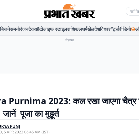
Searc
बिजनेस
मनोरंजन
टेक
ऑटो
लाइफ स्टाइल
राशिफल
धर्म
खेल
देश
विश्व
शॉर्ट्स
वीडियो
ओ
विज्ञापन
a Purnima 2023: कल रखा जाएगा चैत्र पूर
जानें पूजा का मुहूर्त
URYA PUNJ
, 5 APR 2023 06:45 AM (IST)