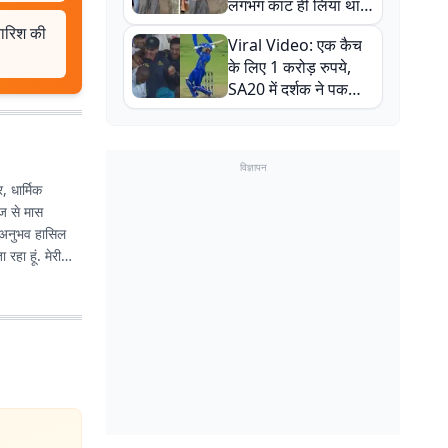
लगभग काट ही लिया था,
न्यूजीलैंड सीरीज से पहले
 बारिश की
Viral Video: एक कैच
बाल-बाल बचे
के लिए 1 करोड़ रुपये,
SA20 में दर्शक ने पकड़ा
एक हाथ से गजब का कैच
विज्ञापन
, धार्मिक
ेज से मास
का अनुभव हासिल
हा हूं. मेरी