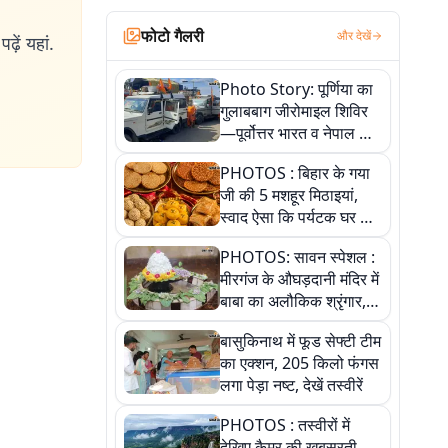
फोटो गैलरी
और देखें
ढ़ें यहां.
Photo Story: पूर्णिया का
गुलाबबाग जीरोमाइल शिविर
—पूर्वोत्तर भारत व नेपाल के
कांवरियों का प्रमुख सेवा धाम
PHOTOS : बिहार के गया
जी की 5 मशहूर मिठाइयां,
स्वाद ऐसा कि पर्यटक घर ले
जाना नहीं भूलते, तस्वीरों में
PHOTOS: सावन स्पेशल :
देखें
मीरगंज के औघड़दानी मंदिर में
बाबा का अलौकिक श्रृंगार,
तस्वीरों में देखें महादेव के कई
बासुकिनाथ में फूड सेफ्टी टीम
मनमोहक स्वरूप
का एक्शन, 205 किलो फंगस
लगा पेड़ा नष्ट, देखें तस्वीरें
PHOTOS : तस्वीरों में
देखिए कैमूर की खूबसूरती,