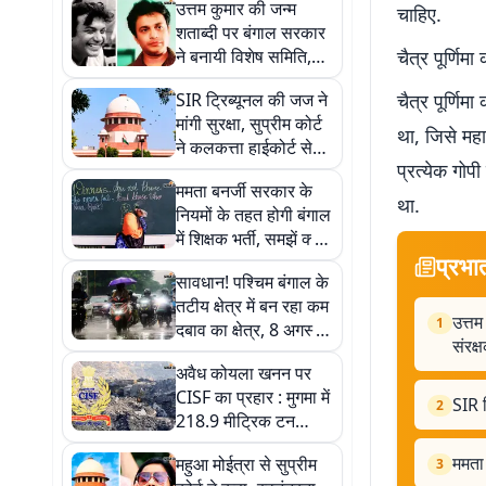
उत्तम कुमार की जन्म
चाहिए.
शताब्दी पर बंगाल सरकार
ने बनायी विशेष समिति,
चैत्र पूर्णिमा
शुभेंदु अधिकारी मुख्य
SIR ट्रिब्यूनल की जज ने
चैत्र पूर्णिम
संरक्षक
मांगी सुरक्षा, सुप्रीम कोर्ट
था, जिसे महा
ने कलकत्ता हाईकोर्ट से
प्रत्येक गोपी
कही ये बात
ममता बनर्जी सरकार के
था.
नियमों के तहत होगी बंगाल
में शिक्षक भर्ती, समझें क्या
प्रभा
है एसएससी विवाद
सावधान! पश्चिम बंगाल के
तटीय क्षेत्र में बन रहा कम
उत्तम
1
दबाव का क्षेत्र, 8 अगस्त
संरक्
से भारी बारिश की चेतावनी
अवैध कोयला खनन पर
CISF का प्रहार : मुगमा में
SIR ट
2
218.9 मीट्रिक टन
कोयला जब्त, जानें कितनी
ममता 
महुआ मोईत्रा से सुप्रीम
3
है कीमत