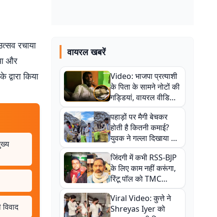
 उत्सव रचाया
वायरल खबरें
 था और
े द्वारा किया
Video: भाजपा प्रत्याशी
के पिता के सामने नोटों की
गड्डियां, वायरल वीडियो
से राजनीति में उबाल,
पहाड़ों पर मैगी बेचकर
अजित महतो बोले- TMC
होती है कितनी कमाई?
की गंदी चाल
युवक ने गल्ला दिखाया तो
ुख्य
नौकरी वालों के खड़े हो गए
जिंदगी में कभी RSS-BJP
कान
के लिए काम नहीं करूंगा,
रिंटू पॉल को TMC
ऑफिस में ले जाकर पीटा,
Viral Video: कुत्ते ने
Video वायरल
ी विवाद
Shreyas Iyer को