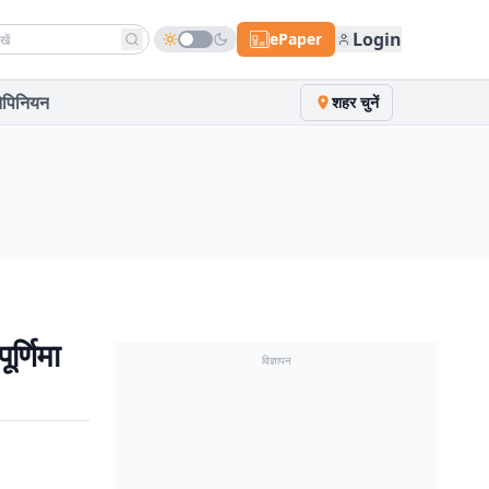
h news
Login
ePaper
पिनियन
शहर चुनें
्णिमा
विज्ञापन