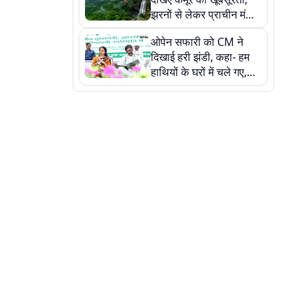
झरनों से लेकर प्राचीन मंदिरों
तक प्रकृति और आस्था का
ओपेन सफारी को CM ने
अद्भुत संगम
दिखाई हरी झंडी, कहा- हम
हाथियों के घरों में चले गए,
देखें तस्वीरें