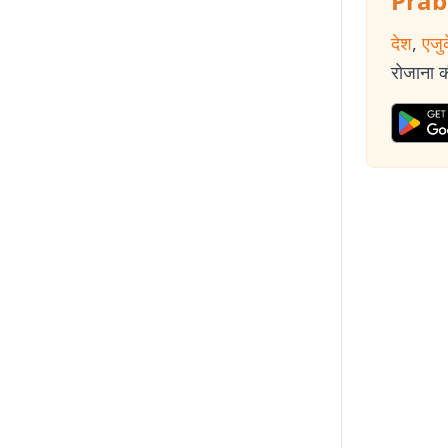
Prab
देश
,
एजु
रोजाना की