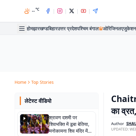
°C
|
|
|
|
--
होम
झारखण्ड
बिहार
उत्तर प्रदेश
पश्चिम बंगाल
ओरिजिनल
एजुकेशन
Home
Top Stories
Chaitr
लेटेस्ट वीडियो
का व्रत, 
श्रावण दशमी पर
शिवभक्ति में डूबा बेतिया,
Author
SHA
UPDATED:
WED
मनोकामना शिव मंदिर में