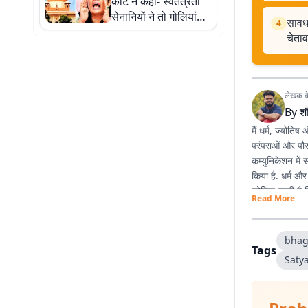
कोर्ट ने कहा- स्वतंत्रता
सेनानियों ने तो गोलियां
सावधा
4
खायीं थीं, आपको अंडे से
चेता
डर क्यों?
लेखक के 
By
शौ
मैं धर्म, ज्योतिष
परंपराओं और पौरा
कम्युनिकेशन में 
किया है. धर्म और
कोशिश रहती है 
Read More
bhag
Tags
Saty