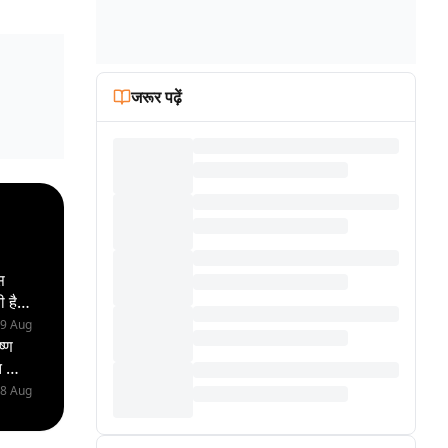
जरूर पढ़ें
स
ी है
19 Aug
्ण
त को,
18 Aug