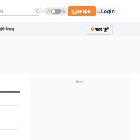
h news
Login
ePaper
पिनियन
शहर चुनें
विज्ञापन