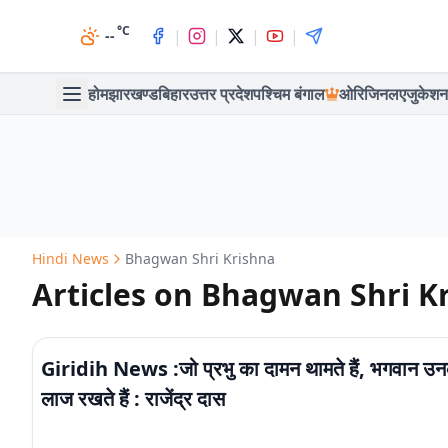
°C
|
|
|
|
--
होम
झारखण्ड
बिहार
उत्तर प्रदेश
पश्चिम बंगाल
ओरिजिनल
एजुकेशन
Hindi News
Bhagwan Shri Krishna
Articles on Bhagwan Shri K
Giridih News :जो प्रभु का दामन थामते हैं, भगवान उ
लाज रखते हैं : राजेंद्र दास