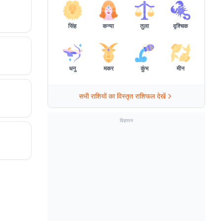
सिंह
कन्या
तुला
वृश्चिक
धनु
मकर
कुंभ
मीन
सभी राशियों का विस्तृत राशिफल देखें
विज्ञापन