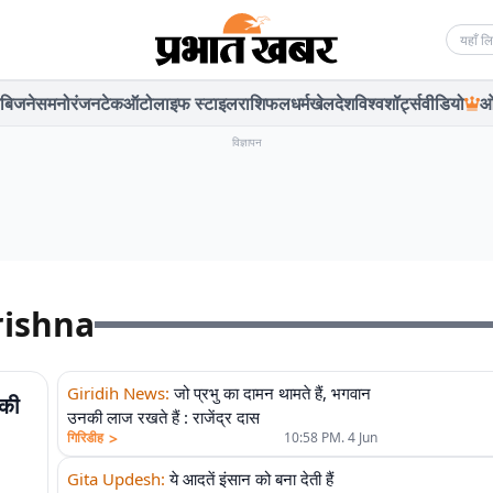
Searc
बिजनेस
मनोरंजन
टेक
ऑटो
लाइफ स्टाइल
राशिफल
धर्म
खेल
देश
विश्व
शॉर्ट्स
वीडियो
ओ
विज्ञापन
rishna
Giridih News
:
जो प्रभु का दामन थामते हैं, भगवान
नकी
उनकी लाज रखते हैं : राजेंद्र दास
>
गिरिडीह
10:58 PM. 4 Jun
Gita Updesh
:
ये आदतें इंसान को बना देती हैं