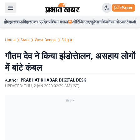
ePaper
होम
झारखण्ड
बिहार
उत्तर प्रदेश
पश्चिम बंगाल
ओरिजिनल
एजुकेशन
बिजनेस
मनोरंजन
टेक
ऑटो
Home
State
West Bengal
Siliguri
गौतम देव ने किया झंडोत्तेालन, असहाय लोगों
में बांटे कंबल
Author
PRABHAT KHABAR DIGITAL DESK
UPDATED:
THU, 2 JAN 2020 02:29 AM (IST)
विज्ञापन