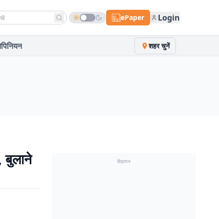
h news
Login
ePaper
पिनियन
शहर चुनें
 बुलाने
विज्ञापन