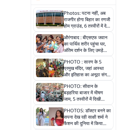
Photos: पटना नहीं, अब
राजगीर होगा बिहार का रणजी
होम ग्राउंड, 6 तस्वीरों में देखें
नए स्टेडियम की पूरी कहानी
औरंगाबाद : बीएसएफ जवान
का पार्थिव शरीर पहुंचा घर,
अंतिम दर्शन के लिए उमड़े
लोग
PHOTO : सारण के 5
प्रमुख मंदिर, जहां आस्था
और इतिहास का अनूठा संगम,
तस्वीरों में जानिए
PHOTO: सीवान के
बड़हरिया बाजार में भीषण
जाम, 5 तस्वीरों में दिखी
अव्यवस्था
PHOTOS: डॉक्टर बनने का
सपना देख रही साक्षी शर्मा ने
फैशन की दुनिया में किया
कमाल,जानिए बेगूसराय की