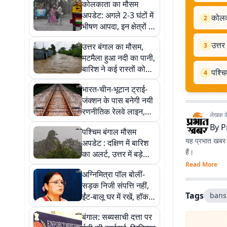
कोलकाता का मौसम
अपडेट: अगले 2-3 घंटों में
कोलका
2
भीषण आपदा, इन क्षेत्रों में
बाढ़ की आशंका
उत्तर
उत्तर बंगाल का मौसम,
3
मटमैला हुआ नदी का पानी,
बारिश ने कई रास्तों को
पश्चि
4
डूबोया
भारत-चीन-भूटान ट्राई-
जंक्शन के पास बनेगी नयी
रणनीतिक रेलवे लाइन,
लेखक के 
272 करोड़ खर्च होंगे
By
P
पश्चिम बंगाल मौसम
यह प्रभात खबर क
अपडेट : दक्षिण में बारिश
हैं।
का अलर्ट, उत्तर में बड़े
खतरे की आशंका
Read More
अग्निमित्रा पॉल बोलीं-
सड़क निजी संपत्ति नहीं,
Tags
bans
ईंट-बालू घर में रखें, हॉकर्स
को दुर्गा पूजा तक राहत
बंगाल: सब्यसाची दत्ता पर