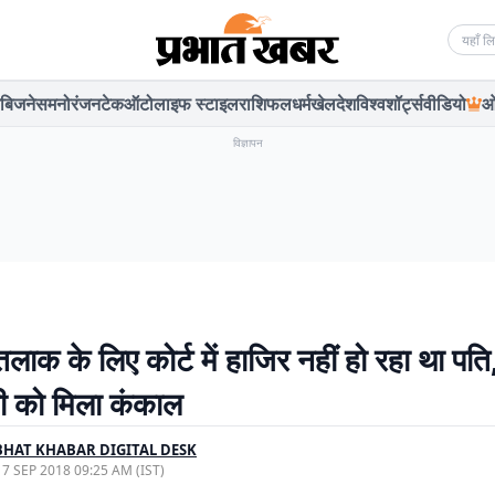
Searc
बिजनेस
मनोरंजन
टेक
ऑटो
लाइफ स्टाइल
राशिफल
धर्म
खेल
देश
विश्व
शॉर्ट्स
वीडियो
ओ
विज्ञापन
तलाक के लिए कोर्ट में हाजिर नहीं हो रहा था पति,
नी को मिला कंकाल
HAT KHABAR DIGITAL DESK
, 7 SEP 2018 09:25 AM (IST)