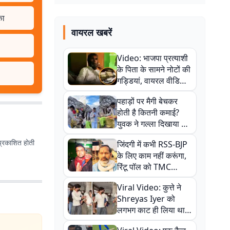
का
वायरल खबरें
Video: भाजपा प्रत्याशी
के पिता के सामने नोटों की
गड्डियां, वायरल वीडियो
से राजनीति में उबाल,
पहाड़ों पर मैगी बेचकर
अजित महतो बोले- TMC
होती है कितनी कमाई?
की गंदी चाल
युवक ने गल्ला दिखाया तो
नौकरी वालों के खड़े हो गए
प्रकाशित होती
जिंदगी में कभी RSS-BJP
कान
के लिए काम नहीं करूंगा,
रिंटू पॉल को TMC
ऑफिस में ले जाकर पीटा,
Viral Video: कुत्ते ने
Video वायरल
Shreyas Iyer को
लगभग काट ही लिया था,
न्यूजीलैंड सीरीज से पहले