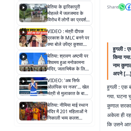
पुल
बेतिया के द्वारिकापुरी
Share
मोहल्ले में जलजमाव के
विरोध में लोगों का प्रदर्शन,
स्थायी समाधान की मांग
VIDEO : मंत्री दीपक
प्रकाश के MLC बनने पर
क्या बोले उपेंद्र कुशवाहा,
हुगली : 
सुनिए
बेतिया: श्रावण अष्टमी पर
किया गया.
शिवमय हुआ मनोकामना
नाम कुणा
मंदिर, जलाभिषेक के लिए
अपने […
लगी लंबी कतारें
VIDEO: 'अब सिर्फ
हुगली : एक 
ओलंपिक पर नजर'... खेल
मंत्री से मुलाकात के बाद
गया. घटना चु
जैसमीन लंबोरिया का बड़ा
बेतिया: नीमिया माई स्थान
कुणाल सरकार
बयान
मंदिर में 201 महिलाओं ने
अकेला ही रह
निकाली भव्य कलश
कि उसने आत्म
शोभायात्रा, शिवलिंग
प्राण-प्रतिष्ठा महोत्सव