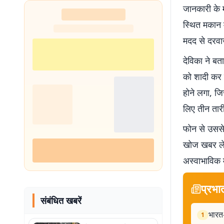
जानकारी के म
शुरू
स्थित मकान म
मदद से दरवा
देविका ने ब
को शादी कर 
होने लगा, जि
लिए तीन तारी
फोन से उससे
खोज खबर लेने
अस्वाभाविक 
प्रभा
संबंधित खबरें
भारत-
1