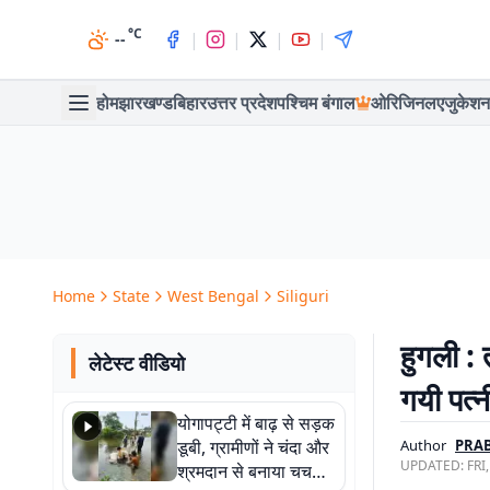
°C
|
|
|
|
--
होम
झारखण्ड
बिहार
उत्तर प्रदेश
पश्चिम बंगाल
ओरिजिनल
एजुकेशन
Home
State
West Bengal
Siliguri
हुगली : 
लेटेस्ट वीडियो
गयी पत्
योगापट्टी में बाढ़ से सड़क
डूबी, ग्रामीणों ने चंदा और
Author
PRAB
UPDATED:
FRI
श्रमदान से बनाया चचरी