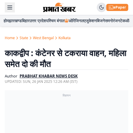
ePaper
होम
झारखण्ड
बिहार
उत्तर प्रदेश
पश्चिम बंगाल
ओरिजिनल
एजुकेशन
बिजनेस
मनोरंजन
टेक
ऑटो
Home
State
West Bengal
Kolkata
काकद्वीप : कंटेनर से टकराया वाहन, महिला
समेत दो की मौत
Author
PRABHAT KHABAR NEWS DESK
UPDATED:
SUN, 26 JAN 2025 12:26 AM (IST)
विज्ञापन