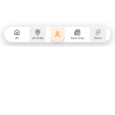
होम
आप का शहर
News Snap
Shorts
Follow us on
X
Download Mobile App