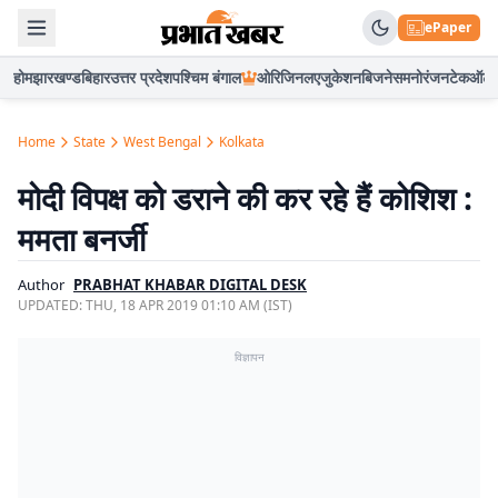
ePaper
होम
झारखण्ड
बिहार
उत्तर प्रदेश
पश्चिम बंगाल
ओरिजिनल
एजुकेशन
बिजनेस
मनोरंजन
टेक
ऑटो
Home
State
West Bengal
Kolkata
मोदी विपक्ष को डराने की कर रहे हैं कोशिश :
ममता बनर्जी
Author
PRABHAT KHABAR DIGITAL DESK
UPDATED:
THU, 18 APR 2019 01:10 AM (IST)
विज्ञापन