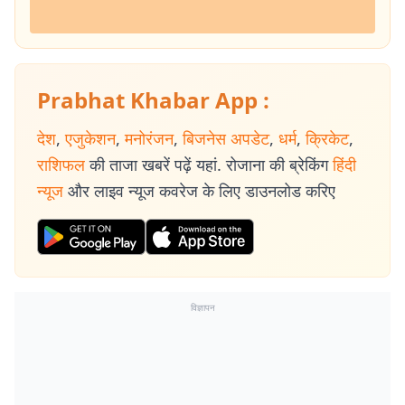
Prabhat Khabar App :
देश
,
एजुकेशन
,
मनोरंजन
,
बिजनेस अपडेट
,
धर्म
,
क्रिकेट
,
राशिफल
की ताजा खबरें पढ़ें यहां. रोजाना की ब्रेकिंग
हिंदी
न्यूज
और लाइव न्यूज कवरेज के लिए डाउनलोड करिए
विज्ञापन