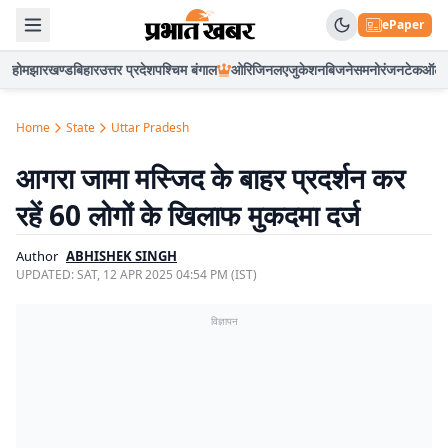
ePaper
होम
झारखण्ड
बिहार
उत्तर प्रदेश
पश्चिम बंगाल
ओरिजिनल
एजुकेशन
बिजनेस
मनोरंजन
टेक
ऑटो
Home
State
Uttar Pradesh
आगरा जामा मस्जिद के बाहर प्रदर्शन कर
रहें 60 लोगों के खिलाफ मुकदमा दर्ज
Author
ABHISHEK SINGH
UPDATED:
SAT, 12 APR 2025 04:54 PM (IST)
विज्ञापन