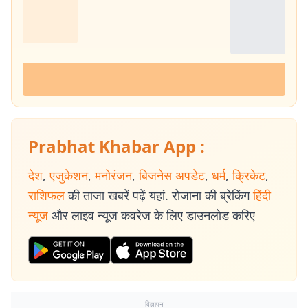
Prabhat Khabar App :
देश
,
एजुकेशन
,
मनोरंजन
,
बिजनेस अपडेट
,
धर्म
,
क्रिकेट
,
राशिफल
की ताजा खबरें पढ़ें यहां. रोजाना की ब्रेकिंग
हिंदी
न्यूज
और लाइव न्यूज कवरेज के लिए डाउनलोड करिए
विज्ञापन