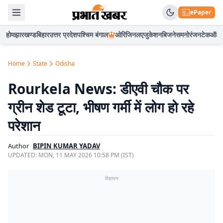
ePaper
होम
झारखण्ड
बिहार
उत्तर प्रदेश
पश्चिम बंगाल
ओरिजिनल
एजुकेशन
बिजनेस
मनोरंजन
टेक
ऑटो
Home
State
Odisha
Rourkela News: डीएवी चौक पर
ग्रीन शेड टूटा, भीषण गर्मी में लोग हो रहे
परेशान
Author
BIPIN KUMAR YADAV
UPDATED:
MON, 11 MAY 2026 10:58 PM (IST)
विज्ञापन