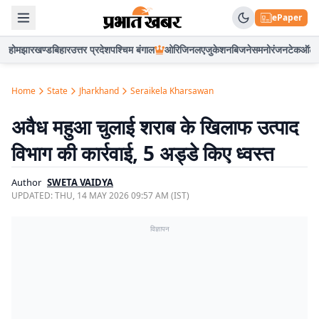
ePaper
होम
झारखण्ड
बिहार
उत्तर प्रदेश
पश्चिम बंगाल
ओरिजिनल
एजुकेशन
बिजनेस
मनोरंजन
टेक
ऑटो
Home
State
Jharkhand
Seraikela Kharsawan
अवैध महुआ चुलाई शराब के खिलाफ उत्पाद
विभाग की कार्रवाई, 5 अड्डे किए ध्वस्त
Author
SWETA VAIDYA
UPDATED:
THU, 14 MAY 2026 09:57 AM (IST)
विज्ञापन