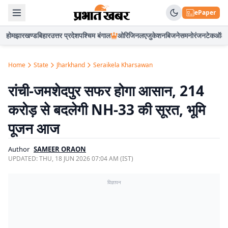
ePaper
होम
झारखण्ड
बिहार
उत्तर प्रदेश
पश्चिम बंगाल
ओरिजिनल
एजुकेशन
बिजनेस
मनोरंजन
टेक
ऑटो
Home
State
Jharkhand
Seraikela Kharsawan
रांची-जमशेदपुर सफर होगा आसान, 214
करोड़ से बदलेगी NH-33 की सूरत, भूमि
पूजन आज
Author
SAMEER ORAON
UPDATED:
THU, 18 JUN 2026 07:04 AM (IST)
विज्ञापन