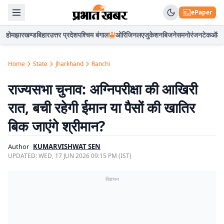
ePaper
होम
झारखण्ड
बिहार
उत्तर प्रदेश
पश्चिम बंगाल
ओरिजिनल
एजुकेशन
बिजनेस
मनोरंजन
टेक
ऑटो
Home
State
Jharkhand
Ranchi
राज्यसभा चुनाव: अग्निपरीक्षा की आखिरी
रात, बची रहेगी ईमान या पैसों की खातिर
बिक जाएंगे श्रीमान?
Author
KUMARVISHWAT SEN
UPDATED:
WED, 17 JUN 2026 09:15 PM (IST)
विज्ञापन