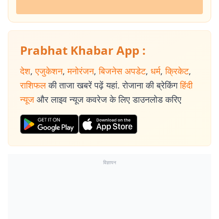
Prabhat Khabar App :
देश
,
एजुकेशन
,
मनोरंजन
,
बिजनेस अपडेट
,
धर्म
,
क्रिकेट
,
राशिफल
की ताजा खबरें पढ़ें यहां. रोजाना की ब्रेकिंग
हिंदी
न्यूज
और लाइव न्यूज कवरेज के लिए डाउनलोड करिए
विज्ञापन