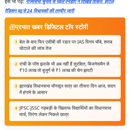
इसे भी पढ़ें:
राज्यसभा चुनाव से पहले एनडीए ने दिखाई ताकत, होटल
रेडिशन ब्लू से 24 विधायकों की तस्वीर जारी
प्रभात खबर डिजिटल टॉप स्टोरी
बेल के बाद फिर एसीबी की रडार पर IAS विनय चौबे, शराब
1
घोटाले की जांच तेज
रांची के पॉश इलाके भी अब नहीं हैं सुरक्षित, बिजनेसमैन से
2
₹10 लाख तो बुजुर्ग से ₹1 लाख की चेन झपटी
झारखंड विधानसभा मॉनसून सत्र का तीसरा दिन आज, सदन
3
में हंगामे के आसार
JPSC-JSSC गड़बड़ी के खिलाफ विद्यार्थियों का विधानसभा
4
मार्च, तिरंगा लेकर निकले छात्र