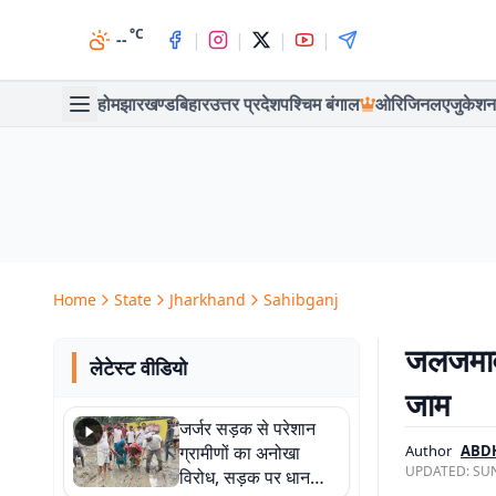
°C
|
|
|
|
--
होम
झारखण्ड
बिहार
उत्तर प्रदेश
पश्चिम बंगाल
ओरिजिनल
एजुकेशन
Home
State
Jharkhand
Sahibganj
जलजमाव 
लेटेस्ट वीडियो
जाम
जर्जर सड़क से परेशान
ग्रामीणों का अनोखा
Author
ABD
UPDATED:
SUN
विरोध, सड़क पर धान