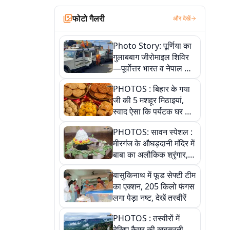
फोटो गैलरी
और देखें
Photo Story: पूर्णिया का
गुलाबबाग जीरोमाइल शिविर
—पूर्वोत्तर भारत व नेपाल के
कांवरियों का प्रमुख सेवा धाम
PHOTOS : बिहार के गया
जी की 5 मशहूर मिठाइयां,
स्वाद ऐसा कि पर्यटक घर ले
जाना नहीं भूलते, तस्वीरों में
PHOTOS: सावन स्पेशल :
देखें
मीरगंज के औघड़दानी मंदिर में
बाबा का अलौकिक श्रृंगार,
तस्वीरों में देखें महादेव के कई
बासुकिनाथ में फूड सेफ्टी टीम
मनमोहक स्वरूप
का एक्शन, 205 किलो फंगस
लगा पेड़ा नष्ट, देखें तस्वीरें
PHOTOS : तस्वीरों में
देखिए कैमूर की खूबसूरती,