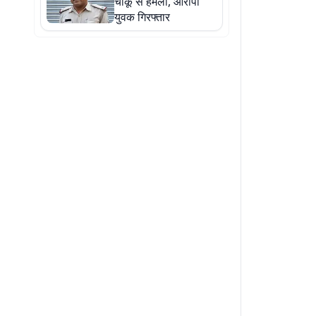
चाकू से हमला, आरोपी
युवक गिरफ्तार