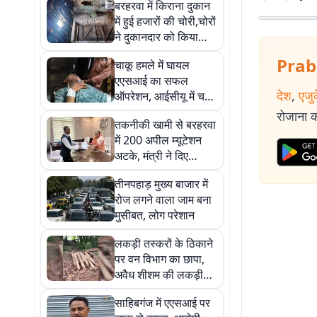
बरहरवा में किराना दुकान
में हुई हजारों की चोरी,चोरों
ने दुकानदार को किया
घायल
Prab
चाकू हमले में घायल
एएसआई का सफल
देश
,
एजु
ऑपरेशन, आईसीयू में चल
रहा इलाज
रोजाना की
तकनीकी खामी से बरहरवा
में 200 अपील म्यूटेशन
अटके, मंत्री ने दिए
समाधान के निर्देश
तीनपहाड़ मुख्य बाजार में
रोज लगने वाला जाम बना
मुसीबत, लोग परेशान
लकड़ी तस्करों के ठिकाने
पर वन विभाग का छापा,
अवैध शीशम की लकड़ी
बरामद
साहिबगंज में एएसआई पर