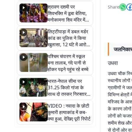
रोपकर और खाद डालकर
श्रावण दशमी पर
Share
जताया आक्रोश
शिवभक्ति में डूबा बेतिया,
मनोकामना शिव मंदिर में
हुआ भव्य श्रृंगार
लिट्टीपाड़ा में डबल मर्डर
कांड का पुलिस ने किया
खुलासा, 12 घंटे में आरोपी
जलनिकासी 
गिरफ्तार
पश्चिम चंपारण में स्कूल
उधवा
बना तालाब, गंदे पानी से
होकर पढ़ने पहुंच रहे बच्चे
उधवा चौक स्थ
स्थानीय लोगों
भारत-नेपाल सीमा पर
31.25 किलो गांजा के
ग्रामीणों ने 
साथ दो तस्कर गिरफ्तार,
विभिन्न क्षेत्
नेपाली नंबर की बाइक
मस्जिद के आसप
VIDEO : नवादा के छोटी
जब्त
के कारण लोगों 
कुमारी हत्याकांड में कब-
लोगों को फजर 
क्या हुआ, देखिए पूरी रिपोर्ट
शमीम शेख और ब
से दोनों ओर व