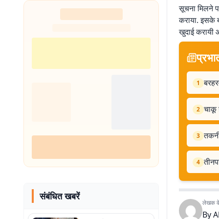
सूचना मिलने प
कराया. इसके ब
खुदाई करायी 
प्रभा
बरहरव
1
चाकू
2
तकनीक
3
तीनपह
4
संबंधित खबरें
लेखक के 
By
A