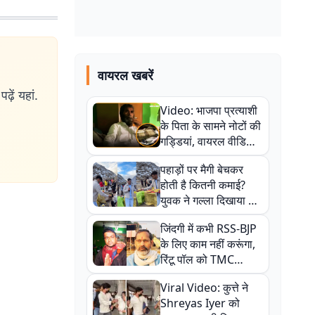
वायरल खबरें
ढ़ें यहां.
Video: भाजपा प्रत्याशी
के पिता के सामने नोटों की
गड्डियां, वायरल वीडियो
से राजनीति में उबाल,
पहाड़ों पर मैगी बेचकर
अजित महतो बोले- TMC
होती है कितनी कमाई?
की गंदी चाल
युवक ने गल्ला दिखाया तो
नौकरी वालों के खड़े हो गए
जिंदगी में कभी RSS-BJP
कान
के लिए काम नहीं करूंगा,
रिंटू पॉल को TMC
ऑफिस में ले जाकर पीटा,
Viral Video: कुत्ते ने
Video वायरल
Shreyas Iyer को