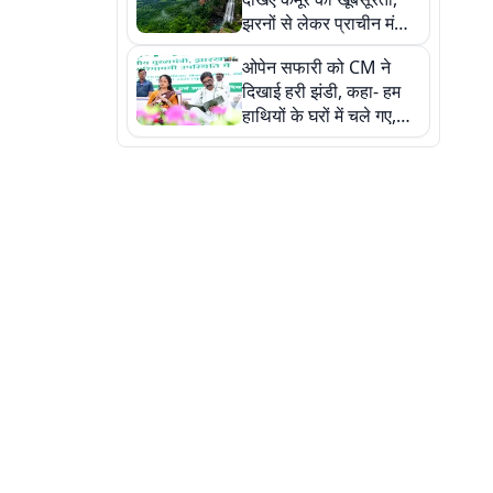
झरनों से लेकर प्राचीन मंदिरों
तक प्रकृति और आस्था का
ओपेन सफारी को CM ने
अद्भुत संगम
दिखाई हरी झंडी, कहा- हम
हाथियों के घरों में चले गए,
देखें तस्वीरें