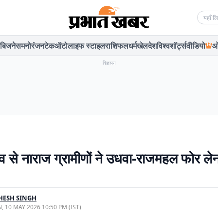
Searc
बिजनेस
मनोरंजन
टेक
ऑटो
लाइफ स्टाइल
राशिफल
धर्म
खेल
देश
विश्व
शॉर्ट्स
वीडियो
ओ
विज्ञापन
से नाराज ग्रामीणों ने उधवा-राजमहल फोर ले
HESH SINGH
, 10 MAY 2026 10:50 PM (IST)