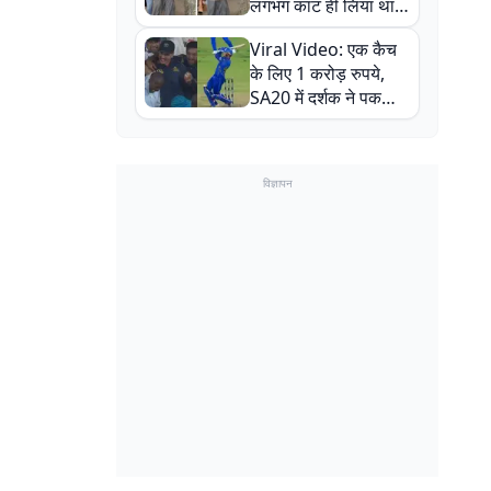
लगभग काट ही लिया था,
न्यूजीलैंड सीरीज से पहले
Viral Video: एक कैच
बाल-बाल बचे
के लिए 1 करोड़ रुपये,
SA20 में दर्शक ने पकड़ा
एक हाथ से गजब का कैच
विज्ञापन