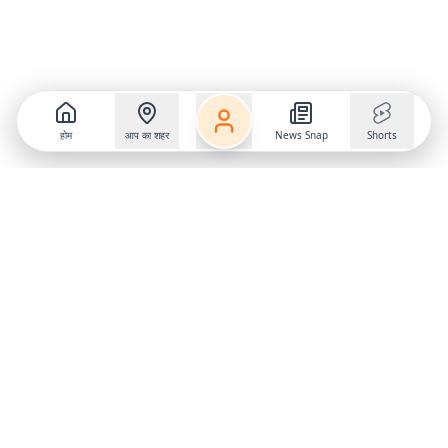
होम
आप का शहर
News Snap
Shorts
Follow us on
X
Download Mobile App