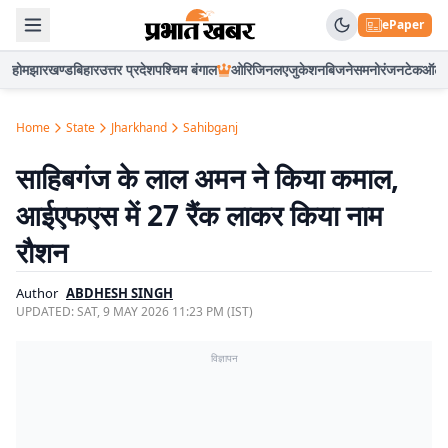
ePaper
होम
झारखण्ड
बिहार
उत्तर प्रदेश
पश्चिम बंगाल
ओरिजिनल
एजुकेशन
बिजनेस
मनोरंजन
टेक
ऑटो
Home
State
Jharkhand
Sahibganj
साहिबगंज के लाल अमन ने किया कमाल,
आईएफएस में 27 रैंक लाकर किया नाम
रौशन
Author
ABDHESH SINGH
UPDATED:
SAT, 9 MAY 2026 11:23 PM (IST)
विज्ञापन