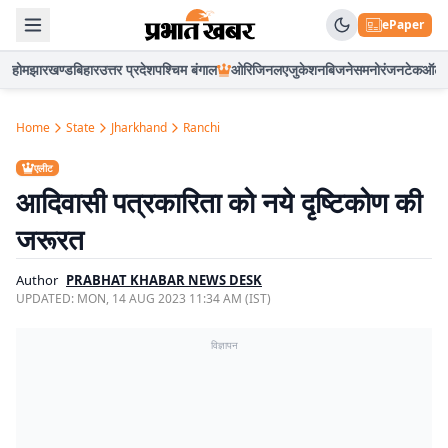
ePaper
होम
झारखण्ड
बिहार
उत्तर प्रदेश
पश्चिम बंगाल
ओरिजिनल
एजुकेशन
बिजनेस
मनोरंजन
टेक
ऑटो
Home
State
Jharkhand
Ranchi
एलीट
आदिवासी पत्रकारिता को नये दृष्टिकोण की
जरूरत
Author
PRABHAT KHABAR NEWS DESK
UPDATED:
MON, 14 AUG 2023 11:34 AM (IST)
विज्ञापन