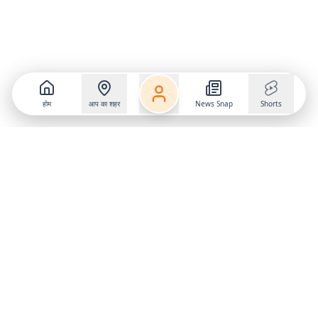
होम
आप का शहर
News Snap
Shorts
Follow us on
X
Download Mobile App