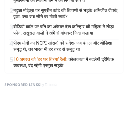
मुसलमानों को निशाना बनाने का लगाया आरोप
2
महुआ मोईत्रा पर सुप्रीम कोर्ट की टिप्पणी से भड़के अभिजीत दीपके,
पूछा- क्या सब सीने पर गोली खायें?
3
वीडियो कॉल पर पति का अफेयर देख कटिहार की महिला ने तोड़ा
फोन, ससुराल वालों ने खंभे से बांधकर जिंदा जलाया
4
पीएम मोदी का NCPI सांसदों को संदेश- जब बंगाल और ओडिशा
समृद्ध थे, तब भारत भी हर तरह से समृद्ध था
5
10 अगस्त को ‘हर घर तिरंगा’ रैली
:
कोलकाता में बदलेगी ट्रैफिक
व्यवस्था, बंद रहेंगी प्रमुख सड़कें
SPONSORED LINKS
by Taboola