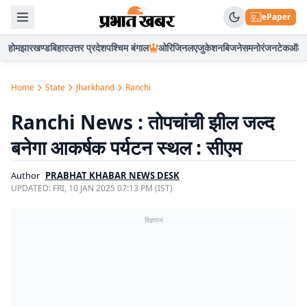
ePaper
होम
झारखण्ड
बिहार
उत्तर प्रदेश
पश्चिम बंगाल
ओरिजिनल
एजुकेशन
बिजनेस
मनोरंजन
टेक
ऑटो
Home
State
Jharkhand
Ranchi
Ranchi News : तोपचांची झील जल्द
बनेगा आकर्षक पर्यटन स्थल : सीएम
Author
PRABHAT KHABAR NEWS DESK
UPDATED:
FRI, 10 JAN 2025 07:13 PM (IST)
विज्ञापन