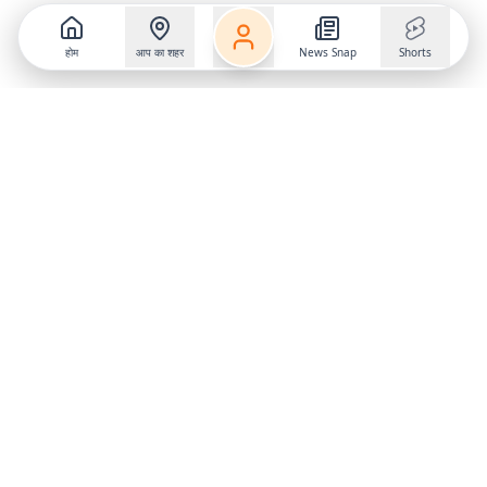
होम
आप का शहर
News Snap
Shorts
Follow us on
X
Download Mobile App
State
›
Jharkhand
›
Hindi News
Gumla News
Bihar News
Dumka News