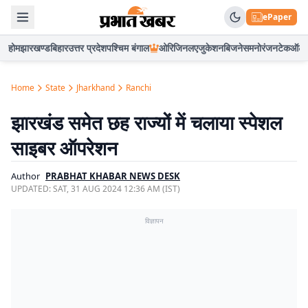
ePaper
होम
झारखण्ड
बिहार
उत्तर प्रदेश
पश्चिम बंगाल
ओरिजिनल
एजुकेशन
बिजनेस
मनोरंजन
टेक
ऑटो
Home
State
Jharkhand
Ranchi
झारखंड समेत छह राज्यों में चलाया स्पेशल
साइबर ऑपरेशन
Author
PRABHAT KHABAR NEWS DESK
UPDATED:
SAT, 31 AUG 2024 12:36 AM (IST)
विज्ञापन