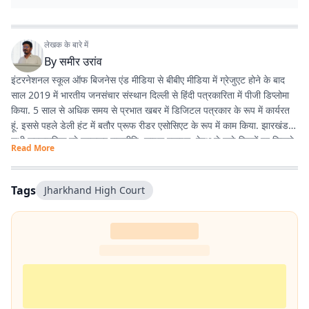
लेखक के बारे में
By
समीर उरांव
इंटरनेशनल स्कूल ऑफ बिजनेस एंड मीडिया से बीबीए मीडिया में ग्रेजुएट होने के बाद
साल 2019 में भारतीय जनसंचार संस्थान दिल्ली से हिंदी पत्रकारिता में पीजी डिप्लोमा
किया. 5 साल से अधिक समय से प्रभात खबर में डिजिटल पत्रकार के रूप में कार्यरत
हूं. इससे पहले डेली हंट में बतौर प्रूफ रीडर एसोसिएट के रूप में काम किया. झारखंड के
सभी समसामयिक मुद्दे खासकर राजनीति, लाइफ स्टाइल, हेल्थ से जुड़े विषयों पर लिखने
Read More
और पढ़ने में गहरी रुचि है. तीन साल से अधिक समय से झारखंड डेस्क पर काम कर रहा
हूं. फिर लंबे समय तक लाइफ स्टाइल के क्षेत्र में भी काम किया हूं. इसके अलावा स्पोर्ट्स
में भी गहरी रुचि है.
Tags
Jharkhand High Court