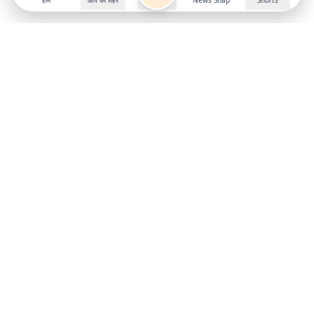
होम
आप का शहर
News Snap
Shorts
Follow us on
X
Download Mobile App
State
›
Jharkhand
›
Hindi News
Gumla News
Bihar News
Dumka News
Delhi News
Ranchi News
Odisha News
Bokaro News