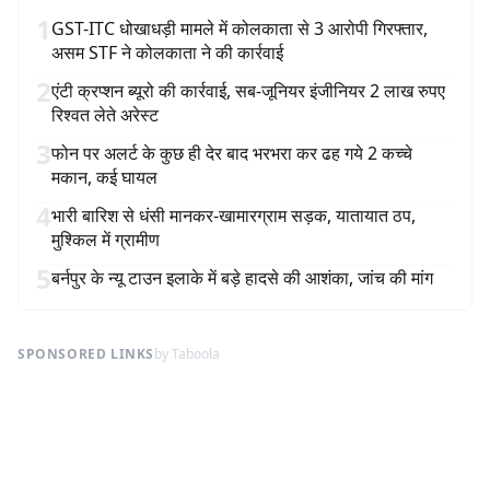
1
GST-ITC धोखाधड़ी मामले में कोलकाता से 3 आरोपी गिरफ्तार,
असम STF ने कोलकाता ने की कार्रवाई
2
एंटी क्रप्शन ब्यूरो की कार्रवाई, सब-जूनियर इंजीनियर 2 लाख रुपए
रिश्वत लेते अरेस्ट
3
फोन पर अलर्ट के कुछ ही देर बाद भरभरा कर ढह गये 2 कच्चे
मकान, कई घायल
4
भारी बारिश से धंसी मानकर-खामारग्राम सड़क, यातायात ठप,
मुश्किल में ग्रामीण
5
बर्नपुर के न्यू टाउन इलाके में बड़े हादसे की आशंका, जांच की मांग
SPONSORED LINKS
by Taboola