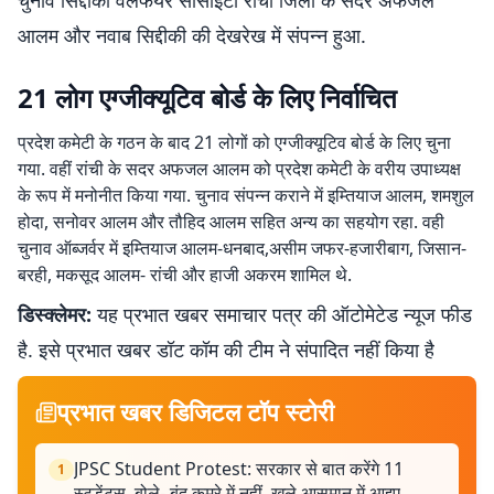
चुनाव सिद्दीकी वेलफेयर सोसाइटी रांची जिला के सदर अफजल
आलम और नवाब सिद्दीकी की देखरेख में संपन्न हुआ.
21 लोग एग्जीक्यूटिव बोर्ड के लिए निर्वाचित
प्रदेश कमेटी के गठन के बाद 21 लोगों को एग्जीक्यूटिव बोर्ड के लिए चुना
गया. वहीं रांची के सदर अफजल आलम को प्रदेश कमेटी के वरीय उपाध्यक्ष
के रूप में मनोनीत किया गया. चुनाव संपन्न कराने में इम्तियाज आलम, शमशुल
होदा, सनोवर आलम और तौहिद आलम सहित अन्य का सहयोग रहा. वही
चुनाव ऑब्जर्वर में इम्तियाज आलम-धनबाद,असीम जफर-हजारीबाग, जिसान-
बरही, मकसूद आलम- रांची और हाजी अकरम शामिल थे.
डिस्क्लेमर:
यह प्रभात खबर समाचार पत्र की ऑटोमेटेड न्यूज फीड
है. इसे प्रभात खबर डॉट कॉम की टीम ने संपादित नहीं किया है
प्रभात खबर डिजिटल टॉप स्टोरी
JPSC Student Protest: सरकार से बात करेंगे 11
1
स्टूडेंट्स, बोले- बंद कमरे में नहीं, खुले आसमान में आइए