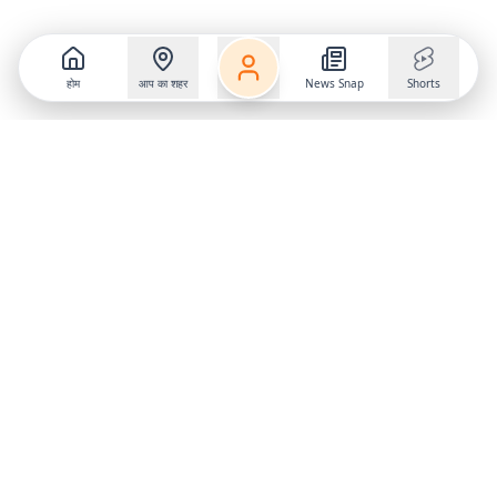
होम
आप का शहर
News Snap
Shorts
Follow us on
X
Download Mobile App
State
›
Jharkhand
›
Hindi News
Gumla News