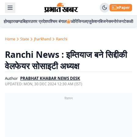
ePaper
होम
झारखण्ड
बिहार
उत्तर प्रदेश
पश्चिम बंगाल
ओरिजिनल
एजुकेशन
बिजनेस
मनोरंजन
टेक
ऑटो
Home
State
Jharkhand
Ranchi
Ranchi News : इम्तियाज बने सिद्दीकी
वेलफेयर सोसाइटी अध्यक्ष
Author
PRABHAT KHABAR NEWS DESK
UPDATED:
MON, 30 DEC 2024 12:30 AM (IST)
विज्ञापन