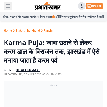
ePaper
होम
झारखण्ड
बिहार
उत्तर प्रदेश
पश्चिम बंगाल
ओरिजिनल
एजुकेशन
बिजनेस
मनोरंजन
टेक
ऑटो
Home
State
Jharkhand
Ranchi
Karma Puja: जावा उठाने से लेकर
करम डाल के विसर्जन तक, झारखंड में ऐसे
मनाया जाता है करम पर्व
Author
DIPALI KUMARI
UPDATED:
FRI, 29 AUG 2025 02:04 PM (IST)
विज्ञापन