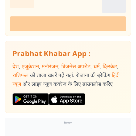
Prabhat Khabar App :
देश
,
एजुकेशन
,
मनोरंजन
,
बिजनेस अपडेट
,
धर्म
,
क्रिकेट
,
राशिफल
की ताजा खबरें पढ़ें यहां. रोजाना की ब्रेकिंग
हिंदी
न्यूज
और लाइव न्यूज कवरेज के लिए डाउनलोड करिए
विज्ञापन