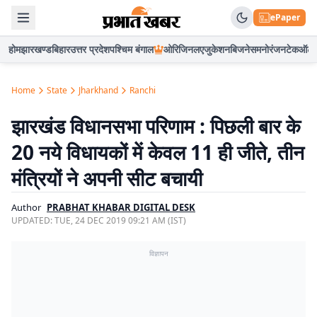
ePaper
होम
झारखण्ड
बिहार
उत्तर प्रदेश
पश्चिम बंगाल
ओरिजिनल
एजुकेशन
बिजनेस
मनोरंजन
टेक
ऑटो
Home
State
Jharkhand
Ranchi
झारखंड विधानसभा परिणाम : पिछली बार के
20 नये विधायकों में केवल 11 ही जीते, तीन
मंत्रियों ने अपनी सीट बचायी
Author
PRABHAT KHABAR DIGITAL DESK
UPDATED:
TUE, 24 DEC 2019 09:21 AM (IST)
विज्ञापन