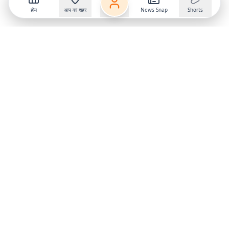
होम
आप का शहर
News Snap
Shorts
Follow us on
X
Download Mobile App
State
›
Jharkhand
›
Hindi News
Gumla News
Bihar News
Dumka News
Delhi News
Ranchi News
Odisha News
Bokaro News