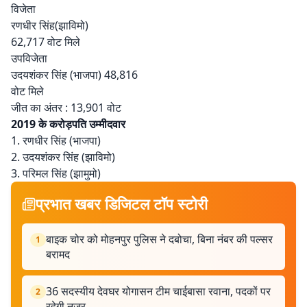
विजेता
रणधीर सिंह(झाविमो)
62,717 वोट मिले
उपविजेता
उदयशंकर सिंह (भाजपा) 48,816
वोट मिले
जीत का अंतर : 13,901 वोट
2019 के करोड़पति उम्मीदवार
1. रणधीर सिंह (भाजपा)
2. उदयशंकर सिंह (झाविमो)
3. परिमल सिंह (झामुमो)
प्रभात खबर डिजिटल टॉप स्टोरी
बाइक चोर को मोहनपुर पुलिस ने दबोचा, बिना नंबर की पल्सर
1
बरामद
36 सदस्यीय देवघर योगासन टीम चाईबासा रवाना, पदकों पर
2
रहेगी नजर