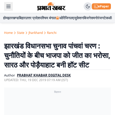
ePaper
होम
झारखण्ड
बिहार
उत्तर प्रदेश
पश्चिम बंगाल
ओरिजिनल
एजुकेशन
बिजनेस
मनोरंजन
टेक
ऑटो
Home
State
Jharkhand
Ranchi
झारखंड विधानसभा चुनाव पांचवां चरण :
चुनौतियों के बीच भाजपा को जीत का भरोसा,
सारठ और पोड़ैयाहाट बनी हॉट सीट
Author
PRABHAT KHABAR DIGITAL DESK
UPDATED:
THU, 19 DEC 2019 07:19 AM (IST)
विज्ञापन