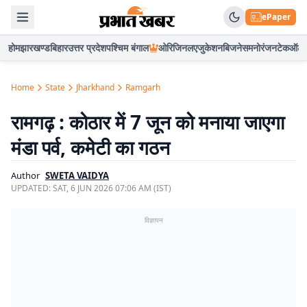
ePaper
होम
झारखण्ड
बिहार
उत्तर प्रदेश
पश्चिम बंगाल
ओरिजिनल
एजुकेशन
बिजनेस
मनोरंजन
टेक
ऑटो
Home
State
Jharkhand
Ramgarh
रामगढ़ : कोठार में 7 जून को मनाया जाएगा
मंडा पर्व, कमेटी का गठन
Author
SWETA VAIDYA
UPDATED:
SAT, 6 JUN 2026 07:06 AM (IST)
विज्ञापन